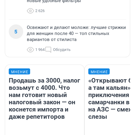
новые удобные фильтры
2 626
Освежают и делают моложе: лучшие стрижки
5
для женщин после 40 — топ стильных
вариантов от стилиста
1 964
Обсудить
МНЕНИЕ
МНЕНИЕ
Продашь за 3000, налог
«Открывают ба
возьмут с 4000. Что
а там кальян»: 
нам готовит новый
приключения
налоговый закон — он
самарчанки в 
коснется импорта и
на АЗС — смех 
даже репетиторов
слезы