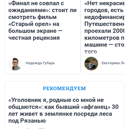
«Финал не совпал с
«Нет некрасив
ожиданиями»: стоит ли
городов, есть
смотреть фильм
недофинансиро
«Старый орел» на
Путешественн
большом экране —
проехали 2000
честная рецензия
километров по 
машине — стои
того
Надежда Губарь
Екатерина Лит
РЕКОМЕНДУЕМ
«Уголовник я, родные со мной не
общаются»: как бывший «афганец» 30
лет живет в землянке посреди леса
под Рязанью