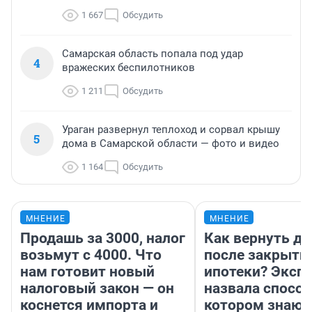
1 667
Обсудить
Самарская область попала под удар
4
вражеских беспилотников
1 211
Обсудить
Ураган развернул теплоход и сорвал крышу
5
дома в Самарской области — фото и видео
1 164
Обсудить
МНЕНИЕ
МНЕНИЕ
Продашь за 3000, налог
Как вернуть де
возьмут с 4000. Что
после закрыти
нам готовит новый
ипотеки? Эксп
налоговый закон — он
назвала способ
коснется импорта и
котором знают