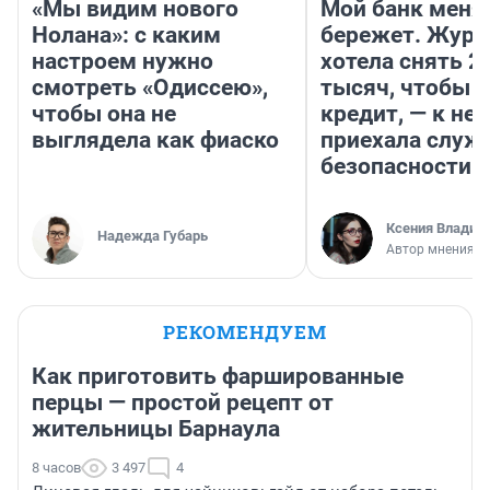
«Мы видим нового
Мой банк меня
Нолана»: с каким
бережет. Журн
настроем нужно
хотела снять 2
смотреть «Одиссею»,
тысяч, чтобы п
чтобы она не
кредит, — к не
выглядела как фиаско
приехала служ
безопасности
Ксения Владим
Надежда Губарь
Автор мнения
РЕКОМЕНДУЕМ
Как приготовить фаршированные
перцы — простой рецепт от
жительницы Барнаула
8 часов
3 497
4