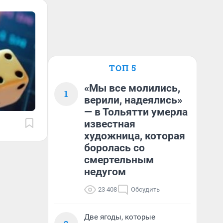
ТОП 5
«Мы все молились,
1
верили, надеялись»
— в Тольятти умерла
известная
художница, которая
боролась со
смертельным
недугом
23 408
Обсудить
Две ягоды, которые