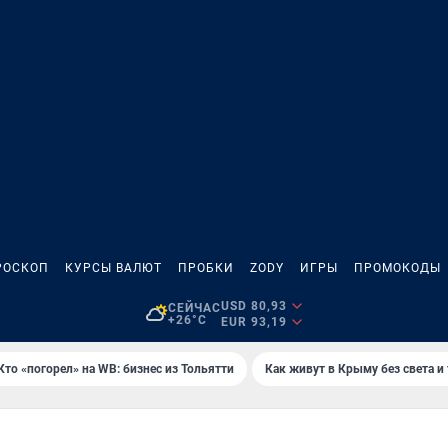
РОСКОП
КУРСЫ ВАЛЮТ
ПРОБКИ
ZODY
ИГРЫ
ПРОМОКОДЫ
USD 80,93
СЕЙЧАС
+26°C
EUR 93,19
Кто «погорел» на WB: бизнес из Тольятти
Как живут в Крыму без света и