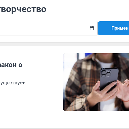
творчество
Примен
закон о
существует