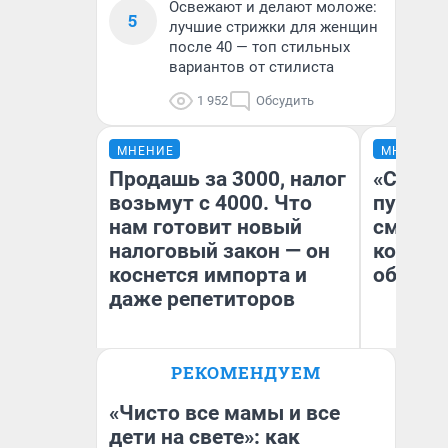
Освежают и делают моложе:
5
лучшие стрижки для женщин
после 40 — топ стильных
вариантов от стилиста
1 952
Обсудить
МНЕНИЕ
МНЕНИЕ
Продашь за 3000, налог
«Спутал
возьмут с 4000. Что
пургу».
нам готовит новый
смерте
налоговый закон — он
которы
коснется импорта и
обнару
даже репетиторов
Ир
РЕКОМЕНДУЕМ
Гл
Анастасия Завгородняя
«Р
Во
«Чисто все мамы и все
дети на свете»: как