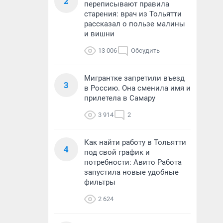
2
переписывают правила
старения: врач из Тольятти
рассказал о пользе малины
и вишни
13 006
Обсудить
Мигрантке запретили въезд
3
в Россию. Она сменила имя и
прилетела в Самару
3 914
2
Как найти работу в Тольятти
4
под свой график и
потребности: Авито Работа
запустила новые удобные
фильтры
2 624