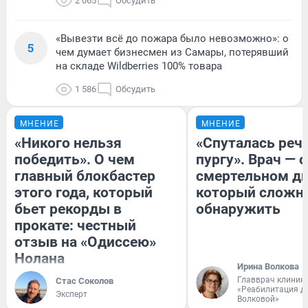
2 065
Обсудить
«Вывезти всё до пожара было невозможно»: о
5
чем думает бизнесмен из Самары, потерявший
на складе Wildberries 100% товара
1 586
Обсудить
МНЕНИЕ
МНЕНИЕ
«Никого нельзя
«Спуталась речь
победить». О чем
пургу». Врач — о
главный блокбастер
смертельном ди
этого года, который
который сложн
бьет рекорды в
обнаружить
прокате: честный
отзыв на «Одиссею»
Нолана
Ирина Волкова
Главврач клиник
Стас Соколов
«Реабилитация д
Эксперт
Волковой»