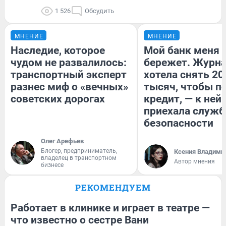
1 526
Обсудить
МНЕНИЕ
МНЕНИЕ
Наследие, которое
Мой банк меня
чудом не развалилось:
бережет. Журн
транспортный эксперт
хотела снять 20
разнес миф о «вечных»
тысяч, чтобы п
советских дорогах
кредит, — к ней
приехала служб
безопасности
Олег Арефьев
Блогер, предприниматель,
Ксения Владими
владелец в транспортном
Автор мнения
бизнесе
РЕКОМЕНДУЕМ
Работает в клинике и играет в театре —
что известно о сестре Вани