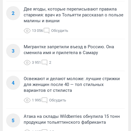
Две ягоды, которые переписывают правила
2
старения: врач из Тольятти рассказал о пользе
малины и вишни
13 056
Обсудить
Мигрантке запретили въезд в Россию. Она
3
сменила имя и прилетела в Самару
3 951
2
Освежают и делают моложе: лучшие стрижки
4
для женщин после 40 — топ стильных
вариантов от стилиста
1 995
Обсудить
Атака на склады Wildberries обнулила 15 тонн
5
продукции тольяттинского фабриканта