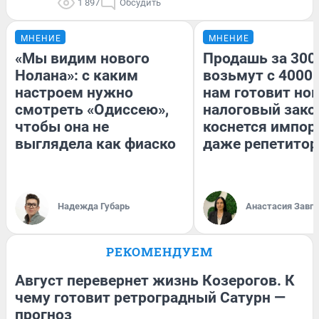
1 897
Обсудить
МНЕНИЕ
МНЕНИЕ
«Мы видим нового
Продашь за 3000
Нолана»: с каким
возьмут с 4000.
настроем нужно
нам готовит но
смотреть «Одиссею»,
налоговый зако
чтобы она не
коснется импор
выглядела как фиаско
даже репетитор
Надежда Губарь
Анастасия Завг
РЕКОМЕНДУЕМ
Август перевернет жизнь Козерогов. К
чему готовит ретроградный Сатурн —
прогноз