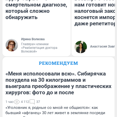
смертельном диагнозе,
нам готовит но
который сложно
налоговый зако
обнаружить
коснется импор
даже репетитор
Ирина Волкова
Главврач клиники
Анастасия Завг
«Реабилитация доктора
Волковой»
РЕКОМЕНДУЕМ
«Меня исполосовали всю». Сибирячка
похудела на 30 килограммов и
выиграла преображение у пластических
хирургов: фото до и после
1 час
4 112
37
«Уголовник я, родные со мной не общаются»: как
бывший «афганец» 30 лет живет в землянке посреди