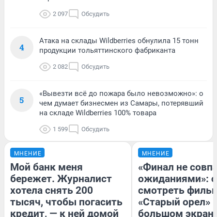
2 097
Обсудить
Атака на склады Wildberries обнулила 15 тонн
4
продукции тольяттинского фабриканта
2 082
Обсудить
«Вывезти всё до пожара было невозможно»: о
5
чем думает бизнесмен из Самары, потерявший
на складе Wildberries 100% товара
1 599
Обсудить
МНЕНИЕ
МНЕНИЕ
Мой банк меня
«Финал не совпа
бережет. Журналист
ожиданиями»: с
хотела снять 200
смотреть филь
тысяч, чтобы погасить
«Старый орел» 
кредит, — к ней домой
большом экран