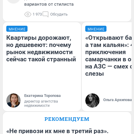
вариантов от стилиста
1 973
Обсудить
МНЕНИЕ
МНЕНИЕ
Квартиры дорожают,
«Открывают ба
но дешевеют: почему
а там кальян»: 4
рынок недвижимости
приключения
сейчас такой странный
самарчанки в о
на АЗС — смех 
слезы
Екатерина Торопова
Ольга Архипова
директор агентства
недвижимости
РЕКОМЕНДУЕМ
«Не привози их мне в третий раз».