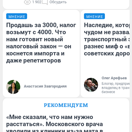
1 902
Обсудить
МНЕНИЕ
МНЕНИЕ
Продашь за 3000, налог
Наследие, кото
возьмут с 4000. Что
чудом не разва
нам готовит новый
транспортный э
налоговый закон — он
разнес миф о «
коснется импорта и
советских доро
даже репетиторов
Олег Арефьев
Блогер, предприн
Анастасия Завгородняя
владелец в тран
бизнесе
РЕКОМЕНДУЕМ
«Мне сказали, что нам нужно
расстаться». Московского врача
уволили из клиники из-за мата в