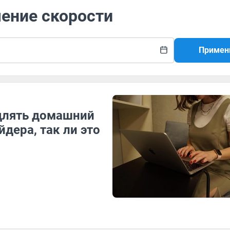
чение скорости
Примен
едлять домашний
дера, так ли это