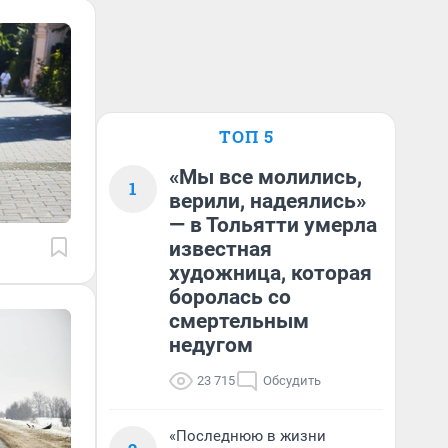
ТОП 5
«Мы все молились,
1
верили, надеялись»
— в Тольятти умерла
известная
художница, которая
боролась со
смертельным
недугом
23 715
Обсудить
«Последнюю в жизни