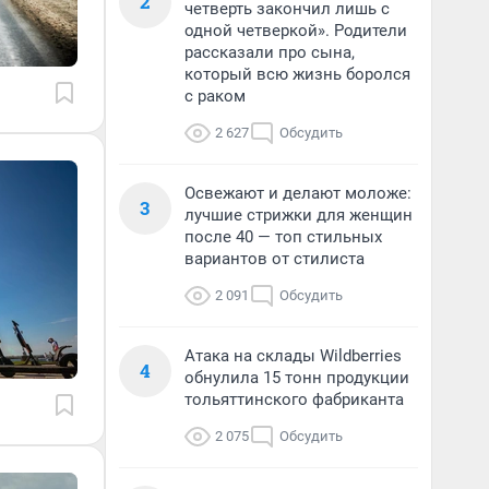
2
четверть закончил лишь с
одной четверкой». Родители
рассказали про сына,
который всю жизнь боролся
с раком
2 627
Обсудить
Освежают и делают моложе:
3
лучшие стрижки для женщин
после 40 — топ стильных
вариантов от стилиста
2 091
Обсудить
Атака на склады Wildberries
4
обнулила 15 тонн продукции
тольяттинского фабриканта
2 075
Обсудить