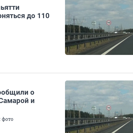
льятти
оняться до 110
сообщили о
 Самарой и
и фото