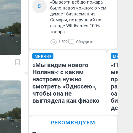
«Вывезти всё до пожара
5
было невозможно»: о чем
думает бизнесмен из
Самары, потерявший на
складе Wildberries 100%
товара
1 592
Обсудить
МНЕНИЕ
МНЕНИЕ
«Мы видим нового
«Покуп
Нолана»: с каким
мешке»
настроем нужно
предпр
смотреть «Одиссею»,
рассказ
чтобы она не
самом 
выглядела как фиаско
бизнес
дешевы
РЕКОМЕНДУЕМ
На
Надежда Губарь
От
де