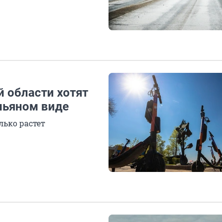
й области хотят
 пьяном виде
лько растет