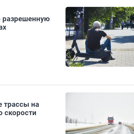
о разрешенную
ах
е трассы на
о скорости