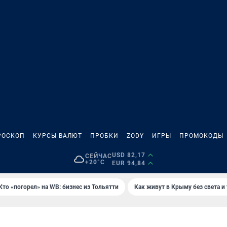
РОСКОП
КУРСЫ ВАЛЮТ
ПРОБКИ
ZODY
ИГРЫ
ПРОМОКОДЫ
USD 82,17
СЕЙЧАС
+20°C
EUR 94,84
Кто «погорел» на WB: бизнес из Тольятти
Как живут в Крыму без света и