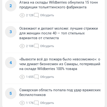
Атака на склады Wildberries обнулила 15 тонн
2
продукции тольяттинского фабриканта
2 128
Обсудить
Освежают и делают моложе: лучшие стрижки
3
для женщин после 40 — топ стильных
вариантов от стилиста
2 108
Обсудить
«Вывезти всё до пожара было невозможно»: о
4
чем думает бизнесмен из Самары, потерявший
на складе Wildberries 100% товара
1 655
Обсудить
Самарская область попала под удар вражеских
5
беспилотников
1 176
Обсудить