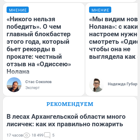
МНЕНИЕ
МНЕНИЕ
«Никого нельзя
«Мы видим нов
победить». О чем
Нолана»: с каки
главный блокбастер
настроем нужн
этого года, который
смотреть «Одис
бьет рекорды в
чтобы она не
прокате: честный
выглядела как 
отзыв на «Одиссею»
Нолана
Стас Соколов
Надежда Губарь
Эксперт
РЕКОМЕНДУЕМ
В лесах Архангельской области много
лисичек: как их правильно пожарить
17 часов
18 499
5