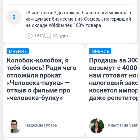
«Вывезти всё до пожара было невозможно»: о
5
чем думает бизнесмен из Самары, потерявший
на складе Wildberries 100% товара
1 613
Обсудить
МНЕНИЕ
МНЕНИЕ
Колобок-колобок, я
Продашь за 3000
тебя боюсь! Ради чего
возьмут с 4000.
отложили прокат
нам готовит но
«Человека-паука» —
налоговый зако
отзыв о фильме про
коснется импор
«человека-булку»
даже репетитор
Надежда Губарь
Анастасия Завг