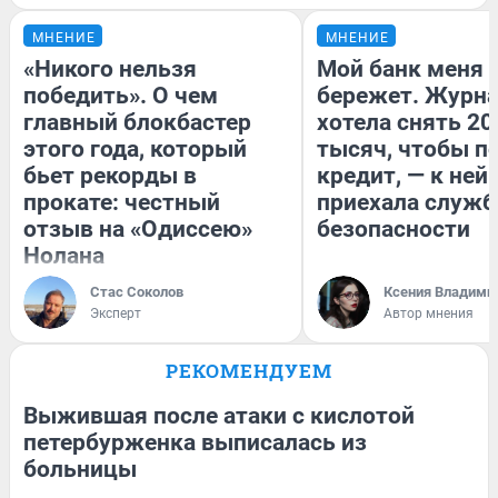
МНЕНИЕ
МНЕНИЕ
«Никого нельзя
Мой банк меня
победить». О чем
бережет. Журн
главный блокбастер
хотела снять 20
этого года, который
тысяч, чтобы п
бьет рекорды в
кредит, — к ней
прокате: честный
приехала служб
отзыв на «Одиссею»
безопасности
Нолана
Стас Соколов
Ксения Владими
Эксперт
Автор мнения
РЕКОМЕНДУЕМ
Выжившая после атаки с кислотой
петербурженка выписалась из
больницы