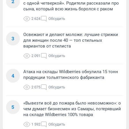
2
с одной четверкой». Родители рассказали про
сына, который всю жизнь боролся с раком
2 624
Обсудить
Освежают и делают моложе: лучшие стрижки
3
для женщин после 40 — топ стильных
вариантов от стилиста
2 091
Обсудить
Атака на склады Wildberries обнулила 15 тонн
4
продукции тольяттинского фабриканта
2 075
Обсудить
«Вывезти всё до пожара было невозможно»: о
5
чем думает бизнесмен из Самары, потерявший
на складе Wildberries 100% товара
1 592
Обсудить