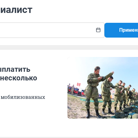
циалист
Примен
ыплатить
несколько
 о мобилизованных