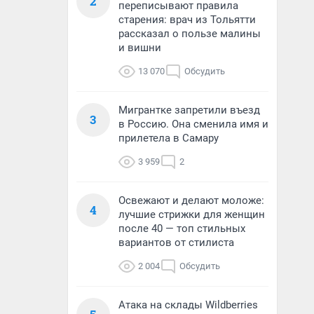
2
переписывают правила
старения: врач из Тольятти
рассказал о пользе малины
и вишни
13 070
Обсудить
Мигрантке запретили въезд
3
в Россию. Она сменила имя и
прилетела в Самару
3 959
2
Освежают и делают моложе:
4
лучшие стрижки для женщин
после 40 — топ стильных
вариантов от стилиста
2 004
Обсудить
Атака на склады Wildberries