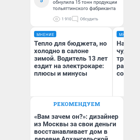
5
обнулила 15 тонн продукции
тольяттинского фабриканта
1 910
Обсудить
МНЕНИЕ
МНЕНИЕ
Тепло для бюджета, но
Наслед
холодно в салоне
чудом 
зимой. Водитель 13 лет
трансп
ездит на электрокаре:
разнес
плюсы и минусы
советс
Ол
РЕКОМЕНДУЕМ
Бл
Денис Дедюхин
вл
би
«Вам зачем он?»: дизайнер
из Москвы за свои деньги
восстанавливает дом в
деревне Архангельской