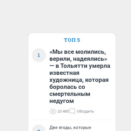
ТОП 5
«Мы все молились,
1
верили, надеялись»
— в Тольятти умерла
известная
художница, которая
боролась со
смертельным
недугом
23 485
Обсудить
Две ягоды, которые