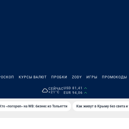
РОСКОП
КУРСЫ ВАЛЮТ
ПРОБКИ
ZODY
ИГРЫ
ПРОМОКОДЫ
USD 81,41
СЕЙЧАС
+21°C
EUR 94,06
Кто «погорел» на WB: бизнес из Тольятти
Как живут в Крыму без света и