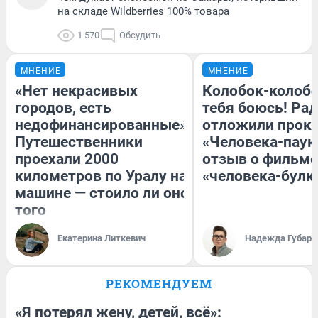
на складе Wildberries 100% товара
1 570
Обсудить
МНЕНИЕ
МНЕНИЕ
«Нет некрасивых
Колобок-колобо
городов, есть
тебя боюсь! Рад
недофинансированные».
отложили прок
Путешественники
«Человека-паук
проехали 2000
отзыв о фильме
километров по Уралу на
«человека-булк
машине — стоило ли оно
того
Екатерина Литкевич
Надежда Губарь
РЕКОМЕНДУЕМ
«Я потерял жену, детей, всё»: