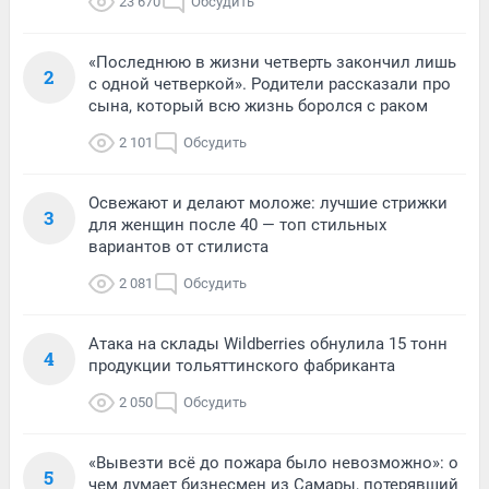
23 670
Обсудить
«Последнюю в жизни четверть закончил лишь
2
с одной четверкой». Родители рассказали про
сына, который всю жизнь боролся с раком
2 101
Обсудить
Освежают и делают моложе: лучшие стрижки
3
для женщин после 40 — топ стильных
вариантов от стилиста
2 081
Обсудить
Атака на склады Wildberries обнулила 15 тонн
4
продукции тольяттинского фабриканта
2 050
Обсудить
«Вывезти всё до пожара было невозможно»: о
5
чем думает бизнесмен из Самары, потерявший