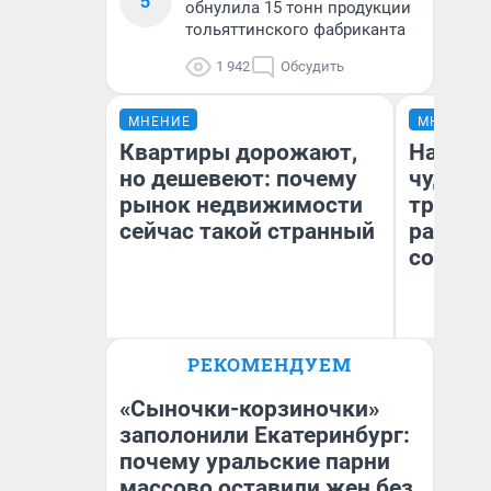
5
обнулила 15 тонн продукции
тольяттинского фабриканта
1 942
Обсудить
МНЕНИЕ
МНЕНИЕ
Квартиры дорожают,
Наслед
но дешевеют: почему
чудом 
рынок недвижимости
трансп
сейчас такой странный
разнес
советс
Ол
РЕКОМЕНДУЕМ
Екатерина Торопова
Бл
директор агентства
вл
недвижимости
би
«Сыночки-корзиночки»
заполонили Екатеринбург:
почему уральские парни
массово оставили жен без