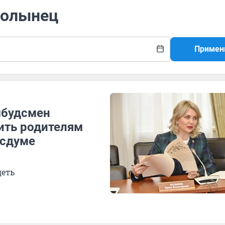
Волынец
Примен
мбудсмен
ить родителям
осдуме
деть