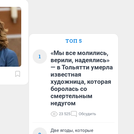
ТОП 5
«Мы все молились,
1
верили, надеялись»
— в Тольятти умерла
известная
художница, которая
боролась со
смертельным
недугом
23 525
Обсудить
Две ягоды, которые