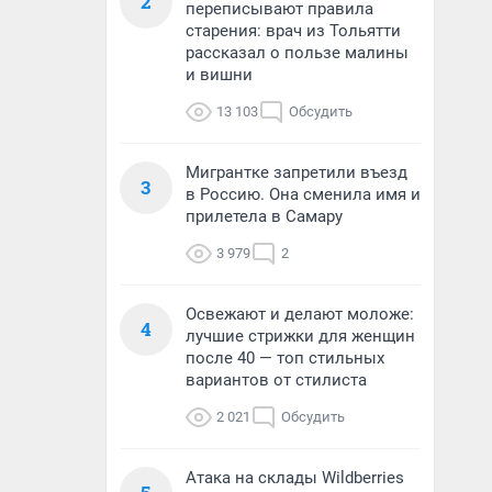
2
переписывают правила
старения: врач из Тольятти
рассказал о пользе малины
и вишни
13 103
Обсудить
Мигрантке запретили въезд
3
в Россию. Она сменила имя и
прилетела в Самару
3 979
2
Освежают и делают моложе:
4
лучшие стрижки для женщин
после 40 — топ стильных
вариантов от стилиста
2 021
Обсудить
Атака на склады Wildberries