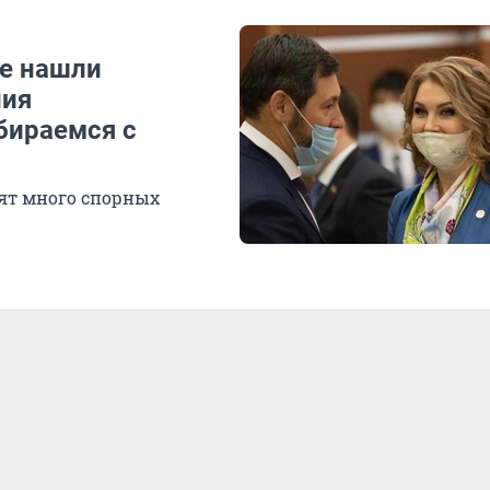
не нашли
ния
бираемся с
ят много спорных