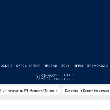
РОСКОП
КУРСЫ ВАЛЮТ
ПРОБКИ
ZODY
ИГРЫ
ПРОМОКОДЫ
USD 81,41
СЕЙЧАС
+31°C
EUR 94,06
Кто «погорел» на WB: бизнес из Тольятти
Как живут в Крыму без света и