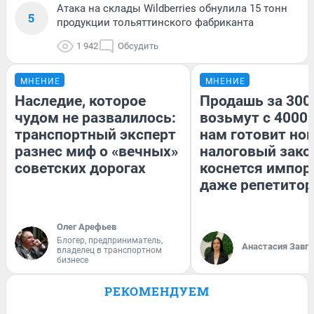
Атака на склады Wildberries обнулила 15 тонн
5
продукции тольяттинского фабриканта
1 942
Обсудить
МНЕНИЕ
МНЕНИЕ
Наследие, которое
Продашь за 3000
чудом не развалилось:
возьмут с 4000.
транспортный эксперт
нам готовит но
разнес миф о «вечных»
налоговый зако
советских дорогах
коснется импор
даже репетитор
Олег Арефьев
Блогер, предприниматель,
Анастасия Завг
владелец в транспортном
бизнесе
РЕКОМЕНДУЕМ