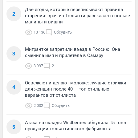
Две ягоды, которые переписывают правила
2
старения: врач из Тольятти рассказал о пользе
малины и вишни
13 136
Обсудить
Мигрантке запретили въезд в Россию. Она
3
сменила имя и прилетела в Самару
3 997
2
Освежают и делают моложе: лучшие стрижки
4
для женщин после 40 — топ стильных
вариантов от стилиста
2 032
Обсудить
Атака на склады Wildberries обнулила 15 тонн
5
продукции тольяттинского фабриканта