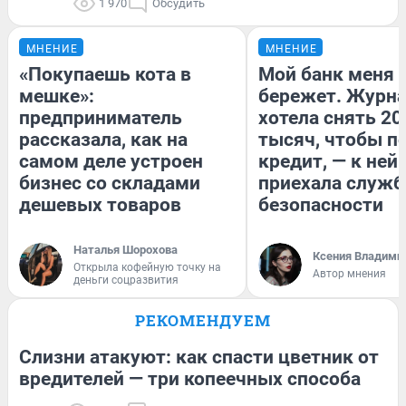
1 970
Обсудить
МНЕНИЕ
МНЕНИЕ
«Покупаешь кота в
Мой банк меня
мешке»:
бережет. Журн
предприниматель
хотела снять 20
рассказала, как на
тысяч, чтобы п
самом деле устроен
кредит, — к ней
бизнес со складами
приехала служб
дешевых товаров
безопасности
Наталья Шорохова
Ксения Владими
Открыла кофейную точку на
Автор мнения
деньги соцразвития
РЕКОМЕНДУЕМ
Слизни атакуют: как спасти цветник от
вредителей — три копеечных способа