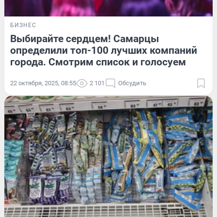
БИЗНЕС
Выбирайте сердцем! Самарцы
определили топ-100 лучших компаний
города. Смотрим список и голосуем
22 октября, 2025, 08:55
2 101
Обсудить