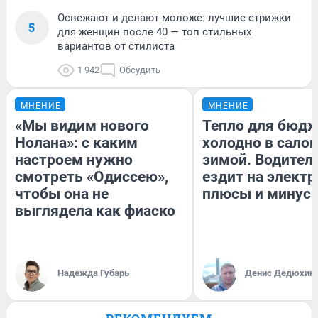
Освежают и делают моложе: лучшие стрижки
5
для женщин после 40 — топ стильных
вариантов от стилиста
1 942
Обсудить
МНЕНИЕ
МНЕНИЕ
«Мы видим нового
Тепло для бюдж
Нолана»: с каким
холодно в сало
настроем нужно
зимой. Водитель
смотреть «Одиссею»,
ездит на электр
чтобы она не
плюсы и минус
выглядела как фиаско
Надежда Губарь
Денис Дедюхин