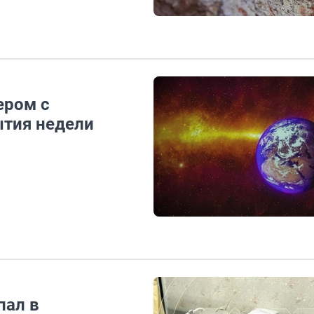
ером с
ытия недели
пал в