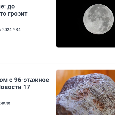
е: до
то грозит
 2024 YR4
ом с 96-этажное
Новости 17
риале