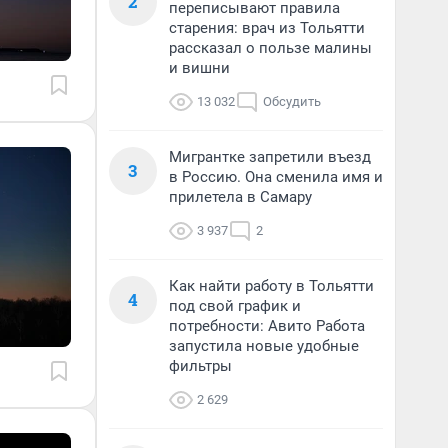
2
переписывают правила
старения: врач из Тольятти
рассказал о пользе малины
и вишни
13 032
Обсудить
Мигрантке запретили въезд
3
в Россию. Она сменила имя и
прилетела в Самару
3 937
2
Как найти работу в Тольятти
4
под свой график и
потребности: Авито Работа
запустила новые удобные
фильтры
2 629