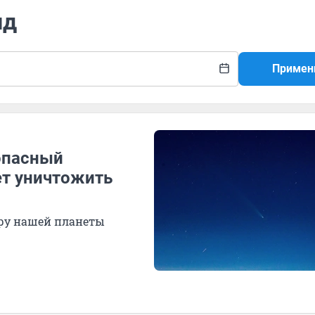
ид
Примен
опасный
ет уничтожить
еру нашей планеты