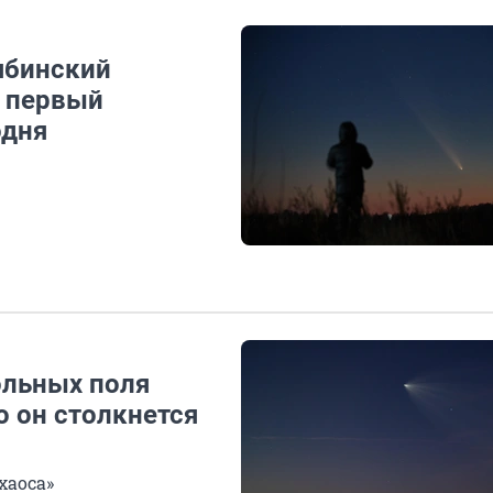
ябинский
: первый
одня
ольных поля
то он столкнется
хаоса»