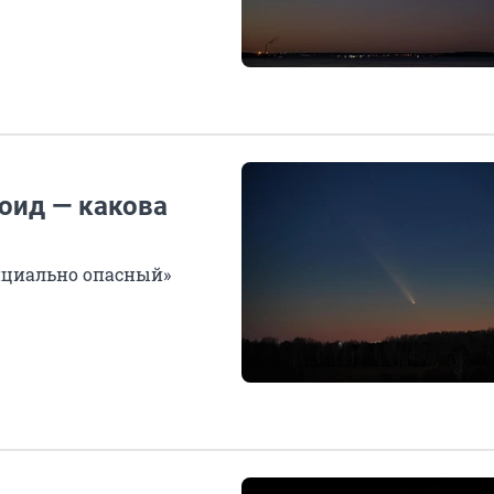
роид — какова
нциально опасный»