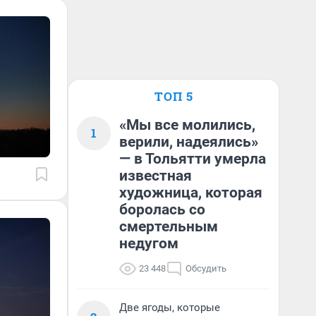
ТОП 5
«Мы все молились,
1
верили, надеялись»
— в Тольятти умерла
известная
художница, которая
боролась со
смертельным
недугом
23 448
Обсудить
Две ягоды, которые