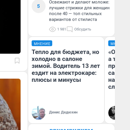
Освежают и делают моложе:
5
лучшие стрижки для женщин
после 40 — топ стильных
вариантов от стилиста
1 981
Обсудить
МНЕНИЕ
МНЕНИЕ
Тепло для бюджета, но
«Откры
холодно в салоне
а там к
зимой. Водитель 13 лет
приклю
ездит на электрокаре:
самарч
плюсы и минусы
на АЗС
слезы
Денис Дедюхин
Ол