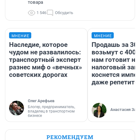
товара
1 546
Обсудить
МНЕНИЕ
МНЕНИЕ
Наследие, которое
Продашь за 300
чудом не развалилось:
возьмут с 4000
транспортный эксперт
нам готовит н
разнес миф о «вечных»
налоговый зако
советских дорогах
коснется импор
даже репетито
Олег Арефьев
Блогер, предприниматель,
Анастасия Зав
владелец в транспортном
бизнесе
РЕКОМЕНДУЕМ