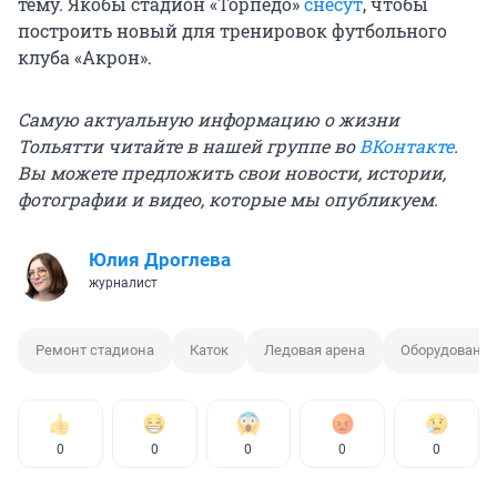
тему. Якобы стадион «Торпедо»
снесут
, чтобы
построить новый для тренировок футбольного
клуба «Акрон».
Самую актуальную информацию о жизни
Тольятти читайте в нашей группе во
ВКонтакте
.
Вы можете предложить свои новости, истории,
фотографии и видео, которые мы опубликуем.
Юлия Дроглева
журналист
Ремонт стадиона
Каток
Ледовая арена
Оборудовани
0
0
0
0
0