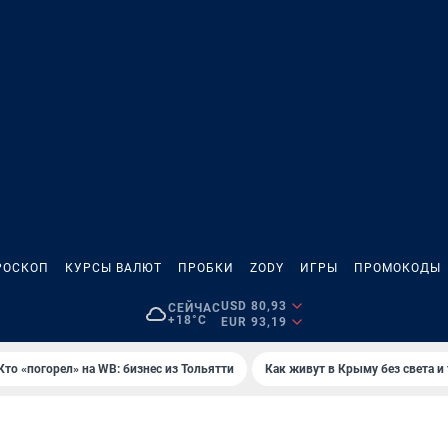
РОСКОП
КУРСЫ ВАЛЮТ
ПРОБКИ
ZODY
ИГРЫ
ПРОМОКОДЫ
USD 80,93
СЕЙЧАС
+18°C
EUR 93,19
Кто «погорел» на WB: бизнес из Тольятти
Как живут в Крыму без света и