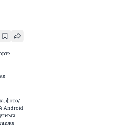
арте
ах
, фото/
й Android
ругими
 также