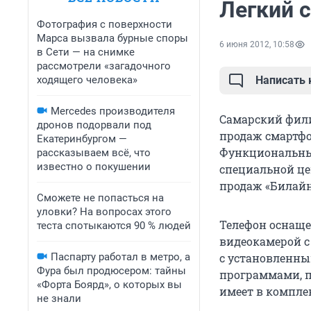
Легкий 
Фотография с поверхности
Марса вызвала бурные споры
6 июня 2012, 10:58
в Сети — на снимке
рассмотрели «загадочного
ходящего человека»
Написать
Mercedes производителя
Самарский фили
дронов подорвали под
продаж смартфон
Екатеринбургом —
Функциональны
рассказываем всё, что
известно о покушении
специальной це
продаж «Билайн
Сможете не попасться на
уловки? На вопросах этого
Телефон оснаще
теста спотыкаются 90 % людей
видеокамерой с
Паспарту работал в метро, а
с установленны
Фура был продюсером: тайны
программами, по
«Форта Боярд», о которых вы
имеет в комплек
не знали