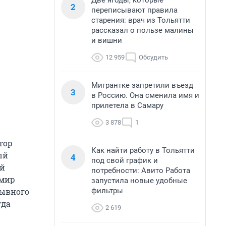
Две ягоды, которые
2
переписывают правила
старения: врач из Тольятти
рассказал о пользе малины
и вишни
12 959
Обсудить
Мигрантке запретили въезд
3
в Россию. Она сменила имя и
прилетела в Самару
3 878
1
тор
Как найти работу в Тольятти
ый
4
под свой график и
ый
потребности: Авито Работа
 мир
запустила новые удобные
фильтры
рывного
гда
2 619