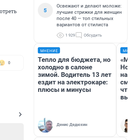
Освежают и делают моложе:
5
отреть
лучшие стрижки для женщин
после 40 — топ стильных
вариантов от стилиста
1 929
Обсудить
МНЕНИЕ
МНЕНИ
Тепло для бюджета, но
«Мы в
0
холодно в салоне
Нолан
зимой. Водитель 13 лет
настр
ездит на электрокаре:
смотр
плюсы и минусы
чтобы
выгля
Денис Дедюхин