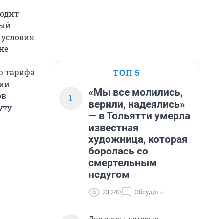
ходит
вый
 условия
не
ТОП 5
ью тарифа
нии
«Мы все молились,
ов
1
верили, надеялись»
уту.
— в Тольятти умерла
известная
художница, которая
боролась со
смертельным
недугом
23 240
Обсудить