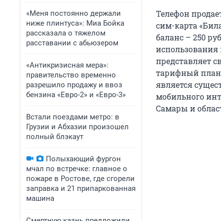
Телефон продае
«Меня постоянно держали
ниже плинтуса»: Миа Бойка
сим-карта «Бил
рассказала о тяжелом
баланс – 250 р
расставании с абьюзером
использования м
представляет св
«Антикризисная мера»:
тарифный план «
правительство временно
является сущес
разрешило продажу и ввоз
бензина «Евро-2» и «Евро-3»
мобильного инт
Самары и област
Встали поездами метро: в
Грузии и Абхазии произошел
полный блэкаут
Полыхающий фургон
мчал по встречке: главное о
пожаре в Ростове, где сгорели
заправка и 21 припаркованная
машина
Смертную казнь предложили