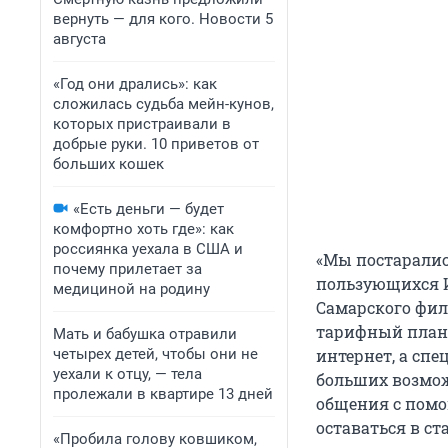
вернуть — для кого. Новости 5
августа
«Год они дрались»: как
сложилась судьба мейн-кунов,
которых пристраивали в
добрые руки. 10 приветов от
больших кошек
«Есть деньги — будет
комфортно хоть где»: как
россиянка уехала в США и
«Мы постаралис
почему прилетает за
пользующихся И
медициной на родину
Самарского фил
тарифный план 
Мать и бабушка отравили
четырех детей, чтобы они не
интернет, а спе
уехали к отцу, — тела
больших возмож
пролежали в квартире 13 дней
общения с помо
оставаться в ст
«Пробила голову ковшиком,