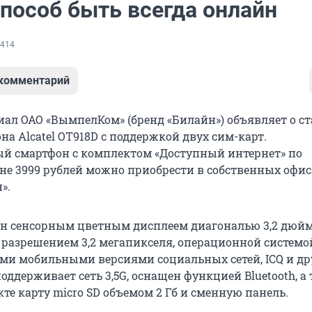
способ быть всегда онлайн
414
 комментарий
ал ОАО «ВымпелКом» (бренд «Билайн») объявляет о ст
а Alcatel OT918D с поддержкой двух сим-карт.
й смартфон с комплектом «Доступный интернет» по
не 3999 рублей можно приобрести в собственных офис
».
н сенсорным цветным дисплеем диагональю 3,2 дюйма
 разрешением 3,2 мегапикселя, операционной системо
ми мобильными версиями социальных сетей, ICQ и д
ддерживает сеть 3,5G, оснащен функцией Bluetooth, а
те карту micro SD объемом 2 Гб и сменную панель.