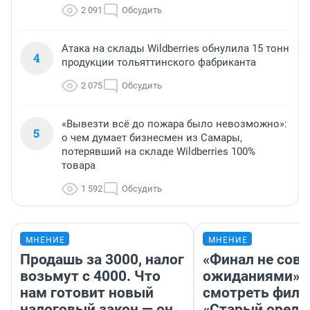
2 091
Обсудить
Атака на склады Wildberries обнулила 15 тонн
4
продукции тольяттинского фабриканта
2 075
Обсудить
«Вывезти всё до пожара было невозможно»:
5
о чем думает бизнесмен из Самары,
потерявший на складе Wildberries 100%
товара
1 592
Обсудить
МНЕНИЕ
МНЕНИЕ
Продашь за 3000, налог
«Финал не совп
возьмут с 4000. Что
ожиданиями»: 
нам готовит новый
смотреть фил
налоговый закон — он
«Старый орел» 