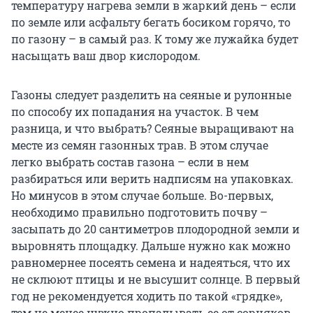
температуру нагрева земли в жаркий день – если
по земле или асфальту бегать босиком горячо, то
по газону – в самый раз. К тому же лужайка будет
насыщать ваш двор кислородом.
Газоны следует разделить на сеяные и рулонные
по способу их попадания на участок. В чем
разница, и что выбрать? Сеяные выращивают на
месте из семян газонных трав. В этом случае
легко выбрать состав газона – если в нем
разбираться или верить надписям на упаковках.
Но минусов в этом случае больше. Во-первых,
необходимо правильно подготовить почву –
засыпать до 20 сантиметров плодородной земли и
выровнять площадку. Дальше нужно как можно
равномернее посеять семена и надеяться, что их
не склюют птицы и не высушит солнце. В первый
год не рекомендуется ходить по такой «грядке»,
тем не менее нужно пропалывать ее от сорняков.