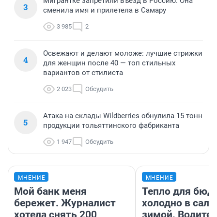
Мигрантке запретили въезд в Россию. Она
3
сменила имя и прилетела в Самару
3 985
2
Освежают и делают моложе: лучшие стрижки
4
для женщин после 40 — топ стильных
вариантов от стилиста
2 023
Обсудить
Атака на склады Wildberries обнулила 15 тонн
5
продукции тольяттинского фабриканта
1 947
Обсудить
МНЕНИЕ
МНЕНИЕ
Мой банк меня
Тепло для бюд
бережет. Журналист
холодно в сало
хотела снять 200
зимой. Водител