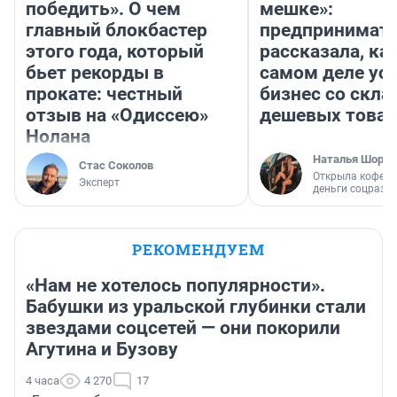
победить». О чем
мешке»:
главный блокбастер
предпринимат
этого года, который
рассказала, как
бьет рекорды в
самом деле ус
прокате: честный
бизнес со скл
отзыв на «Одиссею»
дешевых това
Нолана
Наталья Шорох
Стас Соколов
Открыла кофейн
Эксперт
деньги соцразв
РЕКОМЕНДУЕМ
«Нам не хотелось популярности».
Бабушки из уральской глубинки стали
звездами соцсетей — они покорили
Агутина и Бузову
4 часа
4 270
17