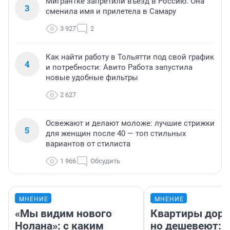
Мигрантке запретили въезд в Россию. Она
3
сменила имя и прилетела в Самару
3 927
2
Как найти работу в Тольятти под свой график
4
и потребности: Авито Работа запустила
новые удобные фильтры
2 627
Освежают и делают моложе: лучшие стрижки
5
для женщин после 40 — топ стильных
вариантов от стилиста
1 966
Обсудить
МНЕНИЕ
МНЕНИЕ
«Мы видим нового
Квартиры дор
Нолана»: с каким
но дешевеют: 