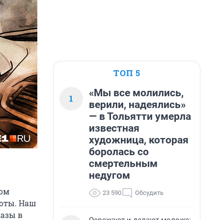
ТОП 5
«Мы все молились,
1
верили, надеялись»
— в Тольятти умерла
известная
художница, которая
боролась со
смертельным
недугом
ром
23 590
Обсудить
боты. Наш
казы в