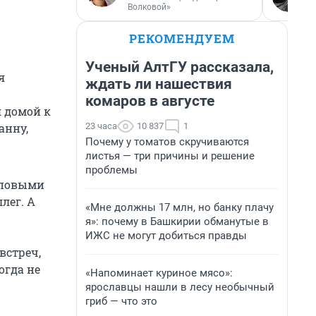
Волковой»
РЕКОМЕНДУЕМ
Ученый АлтГУ рассказала,
я
ждать ли нашествия
комаров в августе
я домой к
23 часа
10 837
1
анну,
Почему у томатов скручиваются
листья — три причины и решение
проблемы
типовыми
лег. А
«Мне должны 17 млн, но банку плачу
я»: почему в Башкирии обманутые в
ИЖС не могут добиться правды
встреч,
огда не
«Напоминает куриное мясо»:
ярославцы нашли в лесу необычный
гриб — что это