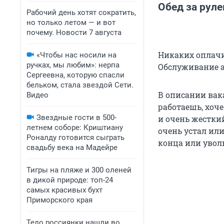
Обед за руле
Рабочий день хотят сократить,
но только летом — и вот
почему. Новости 7 августа
Никаких оплачи
«Чтобы нас носили на
ручках, мы любим»: нерпа
Обслуживание а
Сергеевна, которую спасли
бельком, стала звездой Сети.
В описании вак
Видео
работаешь, хоч
Звездные гости в 500-
и очень жесткий
летнем соборе: Криштиану
очень устал ил
Роналду готовится сыграть
конца или увол
свадьбу века на Мадейре
Тигры на пляже и 300 оленей
в дикой природе: топ-24
самых красивых бухт
Приморского края
Тело россиянки нашли во