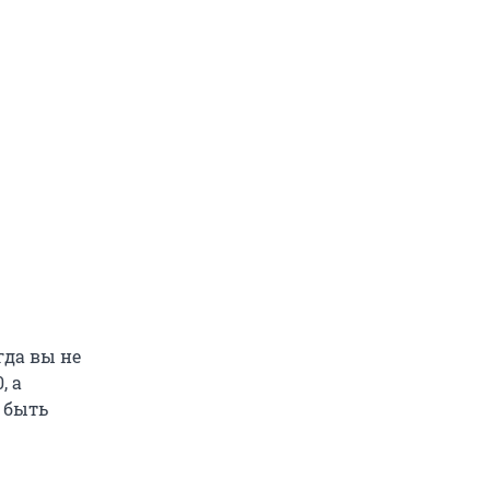
огда вы не
, а
о быть