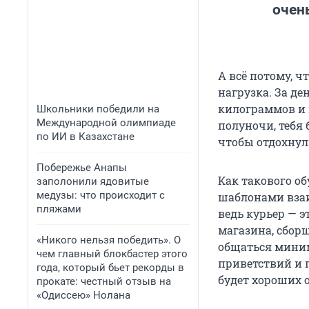
очен
А всё потому, ч
нагрузка. За де
килограммов и в
Школьники победили на
Международной олимпиаде
полуночи, тебя
по ИИ в Казахстане
чтобы отдохнули
Побережье Анапы
Как такового о
заполонили ядовитые
медузы: что происходит с
шаблонами взаим
пляжами
ведь курьер — 
магазина, сбор
«Никого нельзя победить». О
общаться миним
чем главный блокбастер этого
приветствий и 
года, который бьет рекорды в
будет хороших 
прокате: честный отзыв на
«Одиссею» Нолана