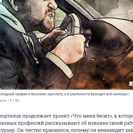
бодный график и высокую зарплату, а в реальности выходит всё наоборот
гин / Е1.RU
порталов продолжает проект «Что меня бесит», в кото
разных профессий рассказывают об изнанке своей ра
курьер. Он честно признался, почему он ненавидит за