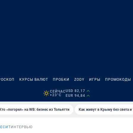
РОСКОП
КУРСЫ ВАЛЮТ
ПРОБКИ
ZODY
ИГРЫ
ПРОМОКОДЫ
USD 82,17
СЕЙЧАС
+23°C
EUR 94,84
Кто «погорел» на WB: бизнес из Тольятти
Как живут в Крыму без света и
БЕСИТ
ИНТЕРВЬЮ