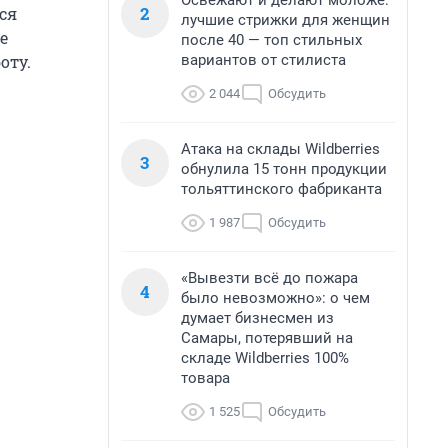
Освежают и делают моложе:
2
ся
лучшие стрижки для женщин
е
после 40 — топ стильных
вариантов от стилиста
оту.
2 044
Обсудить
Атака на склады Wildberries
3
обнулила 15 тонн продукции
тольяттинского фабриканта
1 987
Обсудить
«Вывезти всё до пожара
4
было невозможно»: о чем
думает бизнесмен из
Самары, потерявший на
складе Wildberries 100%
товара
1 525
Обсудить