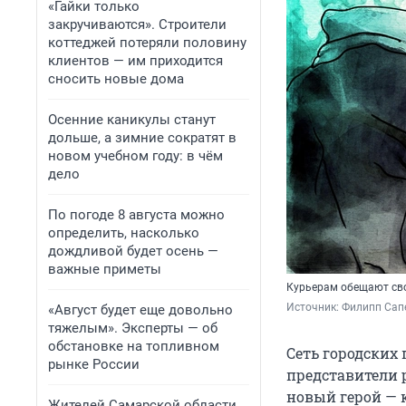
«Гайки только
закручиваются». Строители
коттеджей потеряли половину
клиентов — им приходится
сносить новые дома
Осенние каникулы станут
дольше, а зимние сократят в
новом учебном году: в чём
дело
По погоде 8 августа можно
определить, насколько
дождливой будет осень —
важные приметы
Курьерам обещают сво
Источник: 
Филипп Сапе
«Август будет еще довольно
тяжелым». Эксперты — об
обстановке на топливном
Сеть городских 
рынке России
представители 
новый герой — 
Жителей Самарской области