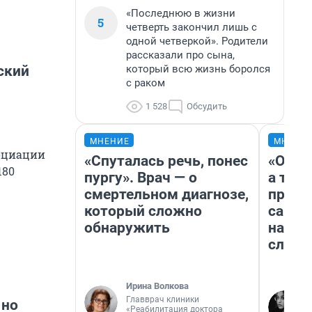
«Последнюю в жизни
5
четверть закончил лишь с
одной четверкой». Родители
рассказали про сына,
который всю жизнь боролся
ский
с раком
1 528
Обсудить
МНЕНИЕ
МНЕНИ
социации
«Спуталась речь, понес
«Откр
180
пургу». Врач — о
а там 
смертельном диагнозе,
прикл
который сложно
самар
обнаружить
на АЗ
слезы
Ирина Волкова
Главврач клиники
 но
«Реабилитация доктора