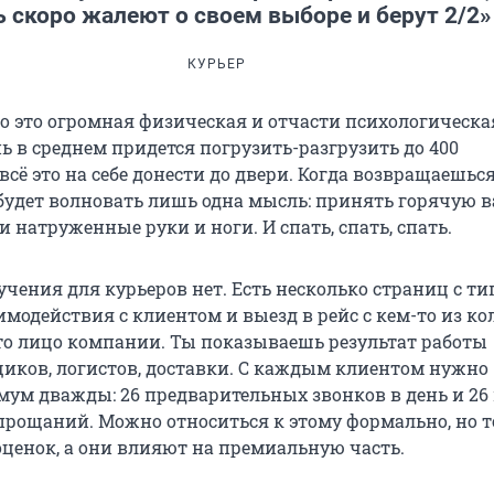
ь скоро жалеют о своем выборе и берут 2/2»
КУРЬЕР
то это огромная физическая и отчасти психологическа
нь в среднем придется погрузить-разгрузить до 400
сё это на себе донести до двери. Когда возвращаешьс
 будет волновать лишь одна мысль: принять горячую в
 натруженные руки и ноги. И спать, спать, спать.
бучения для курьеров нет. Есть несколько страниц с 
одействия с клиентом и выезд в рейс с кем-то из кол
это лицо компании. Ты показываешь результат работы
щиков, логистов, доставки. С каждым клиентом нужно
ум дважды: 26 предварительных звонков в день и 26 
прощаний. Можно относиться к этому формально, но т
оценок, а они влияют на премиальную часть.