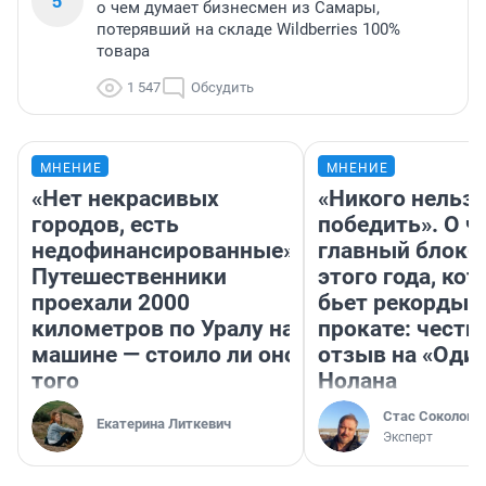
5
о чем думает бизнесмен из Самары,
потерявший на складе Wildberries 100%
товара
1 547
Обсудить
МНЕНИЕ
МНЕНИЕ
«Нет некрасивых
«Никого нельз
городов, есть
победить». О ч
недофинансированные».
главный блокб
Путешественники
этого года, ко
проехали 2000
бьет рекорды 
километров по Уралу на
прокате: честн
машине — стоило ли оно
отзыв на «Оди
того
Нолана
Стас Соколов
Екатерина Литкевич
Эксперт