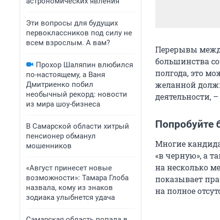
астрономических явления
Эти вопросы для будущих
первоклассников под силу не
всем взрослым. А вам?
Перерывы между
большинства со
Прохор Шаляпин влюбился
полгода, это м
по-настоящему, а Ваня
желанной должн
Дмитриенко побил
необычный рекорд: новости
деятельности, –
из мира шоу-бизнеса
Попробуйте 
В Самарской области хитрый
пенсионер обманул
Многие кандида
мошенников
«в черную», а т
на несколько ме
«Август принесет новые
возможности»: Тамара Глоба
показывает пра
назвала, кому из знаков
на полное отсут
зодиака улыбнется удача
Самарская область попала в