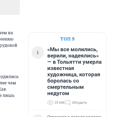
чем на
ТОП 5
учению
трудовой
«Мы все молились,
1
верили, надеялись»
— в Тольятти умерла
известная
художница, которая
рудились
боролась со
олее чем
смертельным
Как
недугом
е лишь
23 646
Обсудить