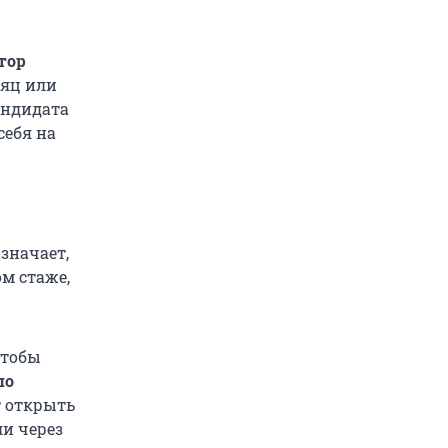
тор
сяц или
кандидата
себя на
означает,
м стаже,
чтобы
по
т открыть
и через