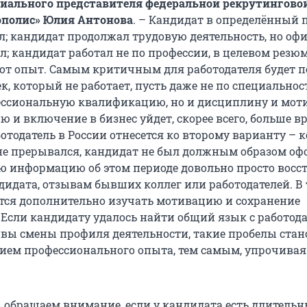
иального представителя федеральной рекрутинговой
полис» Юлия Антонова
. – Кандидат в определённый 
ал; кандидат продолжал трудовую деятельность, но оф
л; кандидат работал не по профессии, в целевом резю
тот опыт. Самым критичным для работодателя будет 
к, который не работает, пусть даже не по специальност
ессиональную квалификацию, но и дисциплину и мот
ю и включение в бизнес уйдет, скорее всего, больше в
отодатель в России отнесется ко второму варианту – к
не прерывался, кандидат не был должным образом оф
 информацию об этом периоде довольно просто восс
ндидата, отзывам бывших коллег или работодателей. В
тся дополнительно изучать мотивацию и сохранение
Если кандидату удалось найти общий язык с работода
вы смены профиля деятельности, такие пробелы стан
ем профессионального опыта, тем самым, упрочива
ы обращаем внимание, если у кандидата есть длитель