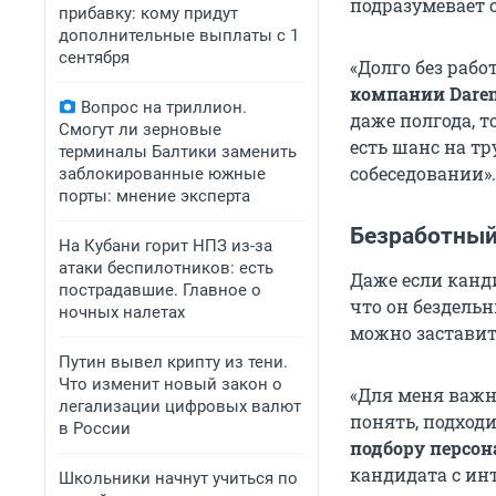
подразумевает с
прибавку: кому придут
дополнительные выплаты с 1
сентября
«Долго без работ
компании Daren
Вопрос на триллион.
даже полгода, т
Смогут ли зерновые
есть шанс на тр
терминалы Балтики заменить
собеседовании».
заблокированные южные
порты: мнение эксперта
Безработный
На Кубани горит НПЗ из-за
атаки беспилотников: есть
Даже если канди
пострадавшие. Главное о
что он бездель
ночных налетах
можно заставит
Путин вывел крипту из тени.
Что изменит новый закон о
«Для меня важн
легализации цифровых валют
понять, подход
в России
подбору персон
кандидата с ин
Школьники начнут учиться по