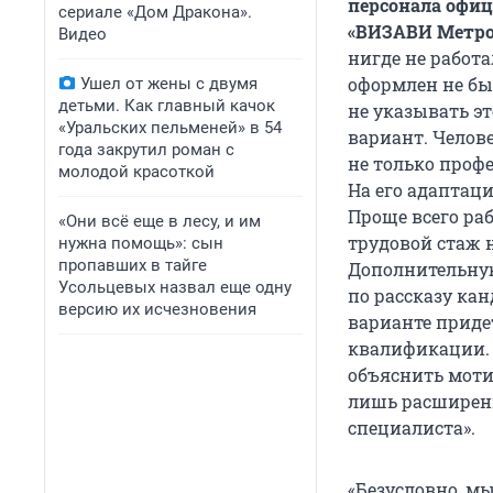
персонала офиц
сериале «Дом Дракона».
«ВИЗАВИ Метро
Видео
нигде не работ
оформлен не бы
Ушел от жены с двумя
детьми. Как главный качок
не указывать э
«Уральских пельменей» в 54
вариант. Челове
года закрутил роман с
не только проф
молодой красоткой
На его адаптаци
Проще всего раб
«Они всё еще в лесу, и им
трудовой стаж 
нужна помощь»: сын
пропавших в тайге
Дополнительную
Усольцевых назвал еще одну
по рассказу ка
версию их исчезновения
варианте приде
квалификации. 
объяснить моти
лишь расширени
специалиста».
«Безусловно, м