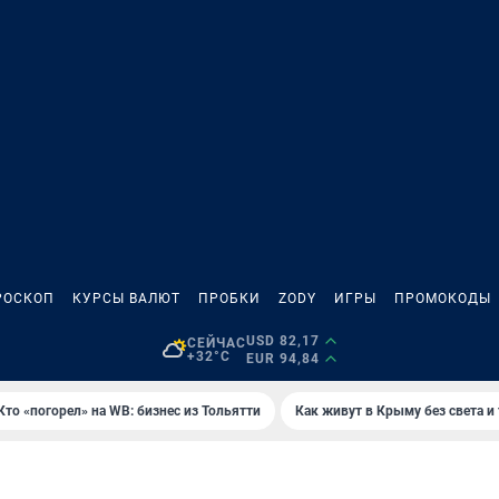
РОСКОП
КУРСЫ ВАЛЮТ
ПРОБКИ
ZODY
ИГРЫ
ПРОМОКОДЫ
USD 82,17
СЕЙЧАС
+32°C
EUR 94,84
Кто «погорел» на WB: бизнес из Тольятти
Как живут в Крыму без света и