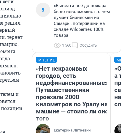
 сети
«Вывезти всё до пожара
период
5
было невозможно»: о чем
ициально
думает бизнесмен из
ме решил
Самары, потерявший на
складе Wildberries 100%
первый
товара
и, теряет
ивацию.
1 560
Обсудить
ремени.
огда
МНЕНИЕ
МНЕНИ
ормлен.
«Нет некрасивых
«Откр
тановить
городов, есть
а там 
 третьем
недофинансированные».
прикл
Путешественники
самар
телем и
проехали 2000
на АЗ
овятся
километров по Уралу на
слезы
я позиции
машине — стоило ли оно
того
Екатерина Литкевич
ные