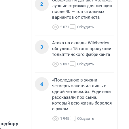
Освежают и делают моложе:
2
лучшие стрижки для женщин
после 40 — топ стильных
вариантов от стилиста
2 071
Обсудить
Атака на склады Wildberries
3
обнулила 15 тонн продукции
тольяттинского фабриканта
2 037
Обсудить
«Последнюю в жизни
4
четверть закончил лишь с
одной четверкой». Родители
рассказали про сына,
который всю жизнь боролся
с раком
1 945
Обсудить
подбору