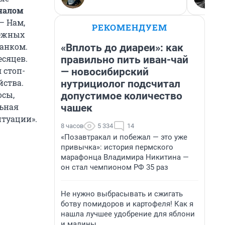
оналом
 – Нам,
РЕКОМЕНДУЕМ
дежных
банком.
«Вплоть до диареи»: как
есяцев.
правильно пить иван-чай
 стоп-
— новосибирский
йства.
нутрициолог подсчитал
осы,
допустимое количество
льная
чашек
итуации».
8 часов
5 334
14
«Позавтракал и побежал — это уже
привычка»: история пермского
марафонца Владимира Никитина —
он стал чемпионом РФ 35 раз
Не нужно выбрасывать и сжигать
ботву помидоров и картофеля! Как я
нашла лучшее удобрение для яблони
и малины