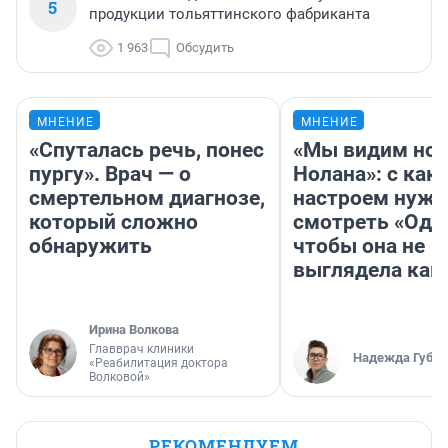
5
продукции тольяттинского фабриканта
1 963
Обсудить
МНЕНИЕ
МНЕНИЕ
«Спуталась речь, понес
«Мы видим нов
пургу». Врач — о
Нолана»: с как
смертельном диагнозе,
настроем нужн
который сложно
смотреть «Оди
обнаружить
чтобы она не
выглядела как
Ирина Волкова
Главврач клиники
Надежда Губар
«Реабилитация доктора
Волковой»
РЕКОМЕНДУЕМ