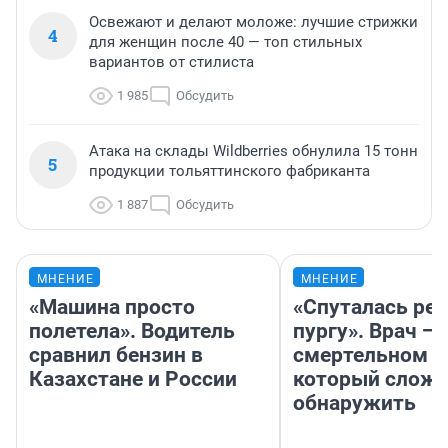
Освежают и делают моложе: лучшие стрижки
4
для женщин после 40 — топ стильных
вариантов от стилиста
1 985
Обсудить
Атака на склады Wildberries обнулила 15 тонн
5
продукции тольяттинского фабриканта
1 887
Обсудить
МНЕНИЕ
МНЕНИЕ
«Машина просто
«Спуталась реч
полетела». Водитель
пургу». Врач — 
сравнил бензин в
смертельном д
Казахстане и России
который слож
обнаружить