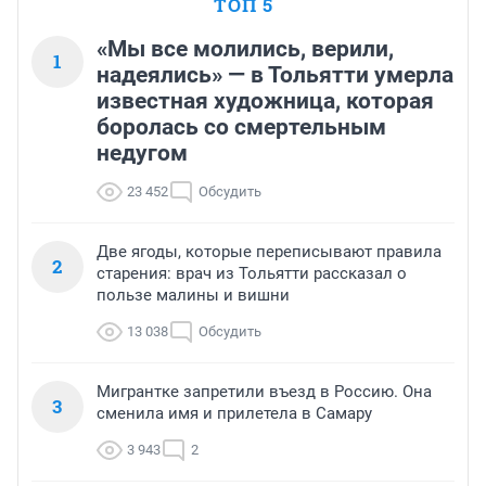
ТОП 5
«Мы все молились, верили,
1
надеялись» — в Тольятти умерла
известная художница, которая
боролась со смертельным
недугом
23 452
Обсудить
Две ягоды, которые переписывают правила
2
старения: врач из Тольятти рассказал о
пользе малины и вишни
13 038
Обсудить
Мигрантке запретили въезд в Россию. Она
3
сменила имя и прилетела в Самару
3 943
2