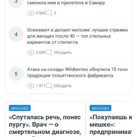
3
сменила имя и прилетела в Самару
3 960
2
Освежают и делают моложе: лучшие стрижки
4
для женщин после 40 — топ стильных
вариантов от стилиста
2 005
Обсудить
Атака на склады Wildberries обнулила 15 тонн
5
продукции тольяттинского фабриканта
1 911
Обсудить
МНЕНИЕ
МНЕНИЕ
«Спуталась речь, понес
«Покупаешь ко
пургу». Врач — о
мешке»:
смертельном диагнозе,
предпринимат