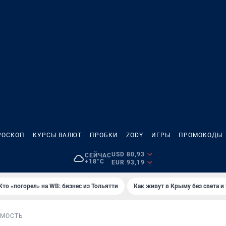
РОСКОП
КУРСЫ ВАЛЮТ
ПРОБКИ
ZODY
ИГРЫ
ПРОМОКОДЫ
USD 80,93
СЕЙЧАС
+18°C
EUR 93,19
Кто «погорел» на WB: бизнес из Тольятти
Как живут в Крыму без света и
МОСТЬ