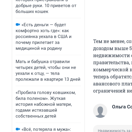
добрые руки. 10 приветов от
больших кошек
«Есть деньги — будет
комфортно хоть где»: как
россиянка уехала в США и
Тем не менее, со
почему прилетает за
доходом выше 50
медициной на родину
недвижимости 
Мать и бабушка отравили
правительства,
четырех детей, чтобы они не
коммерческой н
уехали к отцу, — тела
теперь обратятс
пролежали в квартире 13 дней
авансового плат
ограничений не
«Пробила голову ковшиком,
била поленом». Жуткая
история набожной матери,
Ольга С
годами истязавшей
собственных детей
«Всё, потеряла я мужа»:
Недвижимость за 