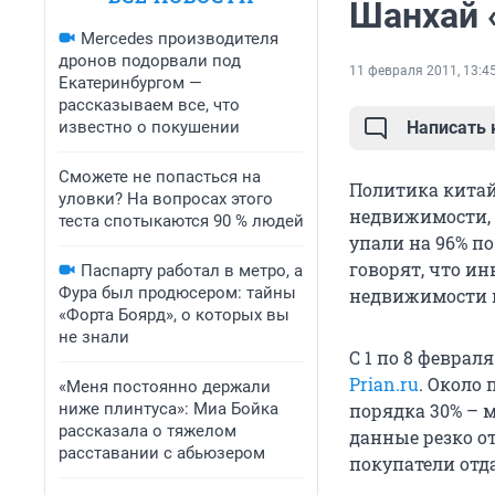
Шанхай 
Mercedes производителя
дронов подорвали под
11 февраля 2011, 13:4
Екатеринбургом —
рассказываем все, что
известно о покушении
Написать
Сможете не попасться на
Политика китай
уловки? На вопросах этого
недвижимости, 
теста спотыкаются 90 % людей
упали на 96% по
говорят, что и
Паспарту работал в метро, а
Фура был продюсером: тайны
недвижимости 
«Форта Боярд», о которых вы
не знали
С 1 по 8 феврал
Prian.ru
. Около
«Меня постоянно держали
ниже плинтуса»: Миа Бойка
порядка 30% – м
рассказала о тяжелом
данные резко о
расставании с абьюзером
покупатели отд