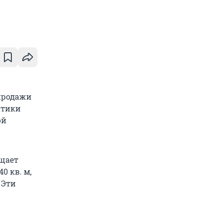
продажи
итики
ой
бщает
0 кв. м,
 Эти