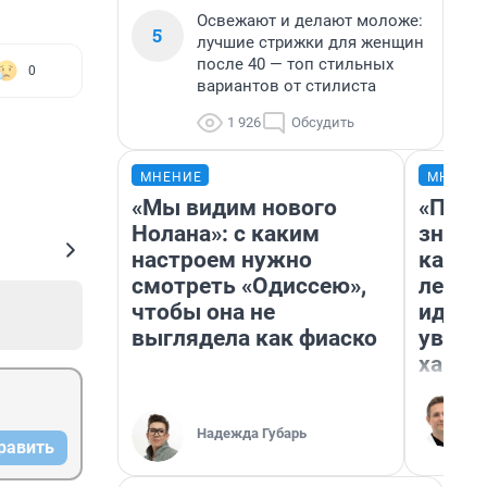
Освежают и делают моложе:
5
лучшие стрижки для женщин
после 40 — топ стильных
0
вариантов от стилиста
1 926
Обсудить
МНЕНИЕ
МНЕНИ
«Мы видим нового
«Пост
Нолана»: с каким
значит
настроем нужно
карди
смотреть «Одиссею»,
летни
чтобы она не
идею 
выглядела как фиаско
уволь
хамст
Надежда Губарь
равить