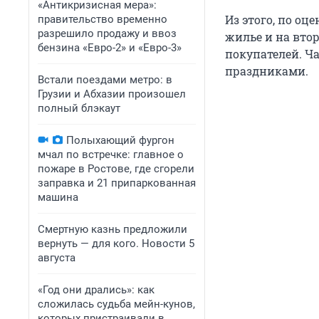
«Антикризисная мера»:
Из этого, по оц
правительство временно
разрешило продажу и ввоз
жилье и на вто
бензина «Евро-2» и «Евро-3»
покупателей. Ч
праздниками.
Встали поездами метро: в
Грузии и Абхазии произошел
полный блэкаут
Полыхающий фургон
мчал по встречке: главное о
пожаре в Ростове, где сгорели
заправка и 21 припаркованная
машина
Смертную казнь предложили
вернуть — для кого. Новости 5
августа
«Год они дрались»: как
сложилась судьба мейн-кунов,
которых пристраивали в