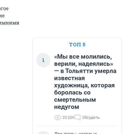
огое
ие
зимними
ТОП 5
«Мы все молились,
1
верили, надеялись»
— в Тольятти умерла
известная
художница, которая
боролась со
смертельным
недугом
23 234
Обсудить