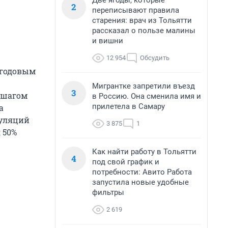
Две ягоды, которые
2
переписывают правила
старения: врач из Тольятти
рассказал о пользе малины
и вишни
12 954
Обсудить
с годовым
Мигрантке запретили въезд
3
 шагом
в Россию. Она сменила имя и
прилетела в Самару
а
куляций
3 875
1
 50%
Как найти работу в Тольятти
4
под свой график и
потребности: Авито Работа
запустила новые удобные
фильтры
2 619