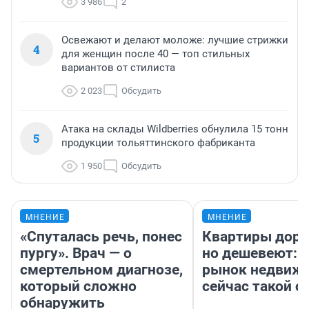
3 986
2
Освежают и делают моложе: лучшие стрижки
4
для женщин после 40 — топ стильных
вариантов от стилиста
2 023
Обсудить
Атака на склады Wildberries обнулила 15 тонн
5
продукции тольяттинского фабриканта
1 950
Обсудить
МНЕНИЕ
МНЕНИЕ
«Спуталась речь, понес
Квартиры дор
пургу». Врач — о
но дешевеют: 
смертельном диагнозе,
рынок недвиж
который сложно
сейчас такой 
обнаружить