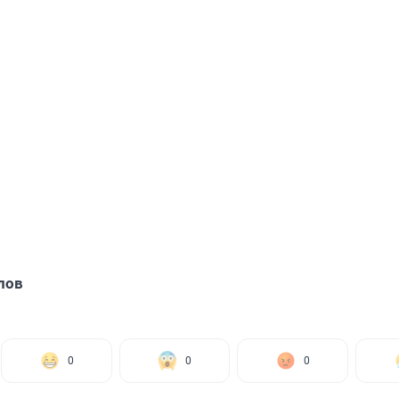
лов
0
0
0