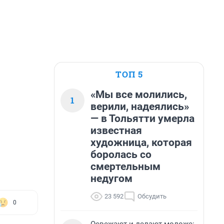
ТОП 5
«Мы все молились,
1
верили, надеялись»
— в Тольятти умерла
известная
художница, которая
боролась со
смертельным
недугом
23 592
Обсудить
0