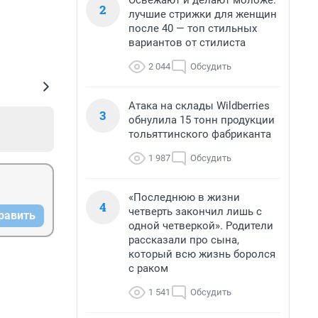
Освежают и делают моложе:
2
лучшие стрижки для женщин
после 40 — топ стильных
вариантов от стилиста
2 044
Обсудить
Атака на склады Wildberries
3
обнулила 15 тонн продукции
тольяттинского фабриканта
1 987
Обсудить
«Последнюю в жизни
4
четверть закончил лишь с
равить
одной четверкой». Родители
рассказали про сына,
который всю жизнь боролся
с раком
1 541
Обсудить