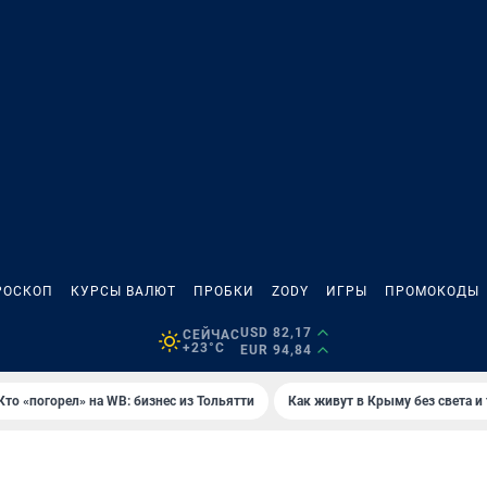
РОСКОП
КУРСЫ ВАЛЮТ
ПРОБКИ
ZODY
ИГРЫ
ПРОМОКОДЫ
USD 82,17
СЕЙЧАС
+23°C
EUR 94,84
Кто «погорел» на WB: бизнес из Тольятти
Как живут в Крыму без света и