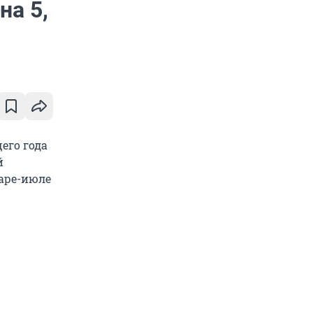
на 5,
его года
й
варе-июле