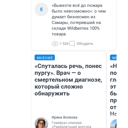
«Вывезти всё до пожара
5
было невозможно»: о чем
думает бизнесмен из
Самары, потерявший на
складе Wildberries 100%
товара
1 526
Обсудить
МНЕНИЕ
МНЕНИ
«Спуталась речь, понес
«Нико
пургу». Врач — о
побед
смертельном диагнозе,
главн
который сложно
этого
обнаружить
бьет 
прока
отзыв
Нолан
Ирина Волкова
Главврач клиники
«Реабилитация доктора