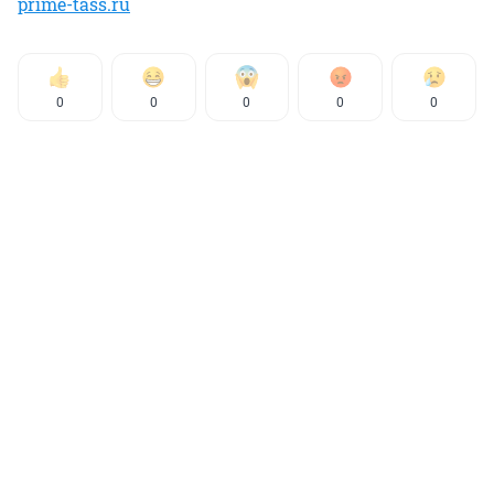
prime-tass.ru
0
0
0
0
0