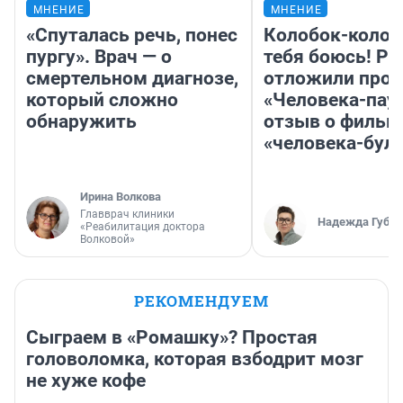
МНЕНИЕ
МНЕНИЕ
«Спуталась речь, понес
Колобок-колобо
пургу». Врач — о
тебя боюсь! Ра
смертельном диагнозе,
отложили прок
который сложно
«Человека-пау
обнаружить
отзыв о фильм
«человека-бул
Ирина Волкова
Главврач клиники
Надежда Губар
«Реабилитация доктора
Волковой»
РЕКОМЕНДУЕМ
Сыграем в «Ромашку»? Простая
головоломка, которая взбодрит мозг
не хуже кофе