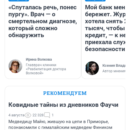
«Спуталась речь, понес
Мой банк меня
пургу». Врач — о
бережет. Журн
смертельном диагнозе,
хотела снять 2
который сложно
тысяч, чтобы п
обнаружить
кредит, — к не
приехала служ
безопасности
Ирина Волкова
Главврач клиники
Ксения Владим
«Реабилитация доктора
Автор мнения
Волковой»
РЕКОМЕНДУЕМ
Ковидные тайны из дневников Фаучи
4 августа
22 328
1
Медведицу Майю, жившую на цепи в Приморье,
познакомили с гималайским медведем Фиником