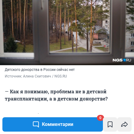
Детского донорства в России сейчас нет
Источник: 
Алина Скитович / NGS.RU
—
Как я понимаю, проблема не в детской
трансплантации, а в детском донорстве?
— Да, это проблема именно с детскими донорами,
0
потому что никто не решается на констатацию
Комментарии
смерти головного мозга у детей. Врачи боятся,