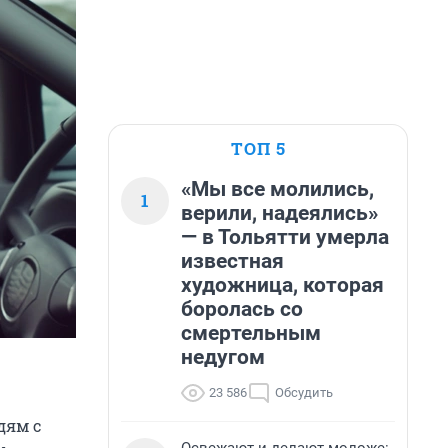
ТОП 5
«Мы все молились,
1
верили, надеялись»
— в Тольятти умерла
известная
художница, которая
боролась со
смертельным
недугом
23 586
Обсудить
дям с