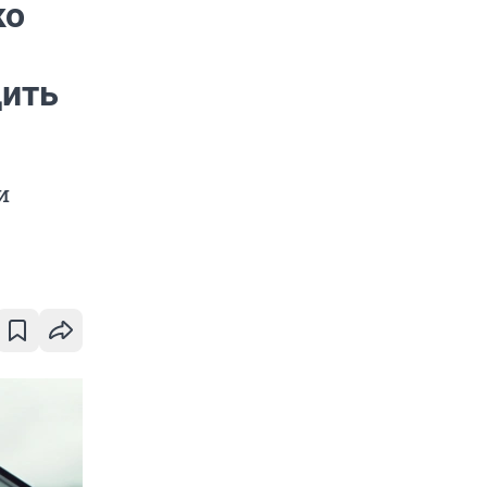
ко
дить
и