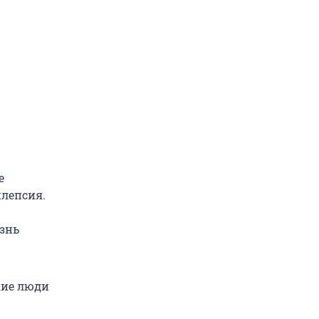
е
лепсия.
езнь
кие люди