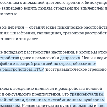
 россиянам с аномалией цветового зрения и бинокуля
е запрещено водить людям, страдающим эпилепсией 
талостью.
а из перечня — органические психические расстройств
нция, шизофрения, галлюциноз, тревожное расстройст
чности и так далее.
же попадают расстройства настроения, к которым отно
стройство
(даже в ремиссии) и
депрессия
. Нельзя вод
обиями, острой реакцией на стресс, обсессивно-
 расстройством, ПТСР
(посттравматическое стрессово
ием к вождению являются и расстройства половой
и сексуального предпочтения. Это
транссексуализм,
войной роли, фетишизм, эксгибиционизм, вуайеризм,
омазохизм
. Нельзя садиться за руль
пироманам
и
кле