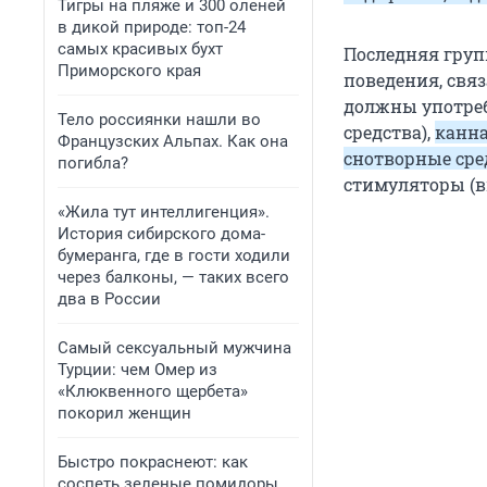
Тигры на пляже и 300 оленей
в дикой природе: топ-24
самых красивых бухт
Последняя груп
Приморского края
поведения, свя
должны употре
Тело россиянки нашли во
средства),
канн
Французских Альпах. Как она
снотворные сре
погибла?
стимуляторы (в
«Жила тут интеллигенция».
История сибирского дома-
бумеранга, где в гости ходили
через балконы, — таких всего
два в России
Самый сексуальный мужчина
Турции: чем Омер из
«Клюквенного щербета»
покорил женщин
Быстро покраснеют: как
соспеть зеленые помидоры