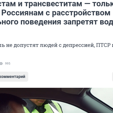
там и трансвеститам — толь
 Россиянам с расстройством
ьного поведения запретят во
ль не допустят людей с депрессией, ПТСР 
995
 комментарий