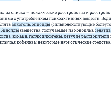
па из списка — психические расстройства и расстройс
занные с употреблением психоактивных веществ. Води
блять
алкоголь, опиоиды
(сильнодействующие болеу
абиноиды
(вещества, получаемые из конопли),
седати
дства, кокаин, галлюциногены, летучие растворители
ключая кофеин) и некоторые наркотические средства