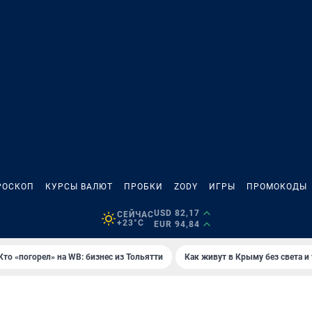
РОСКОП
КУРСЫ ВАЛЮТ
ПРОБКИ
ZODY
ИГРЫ
ПРОМОКОДЫ
USD 82,17
СЕЙЧАС
+23°C
EUR 94,84
Кто «погорел» на WB: бизнес из Тольятти
Как живут в Крыму без света и