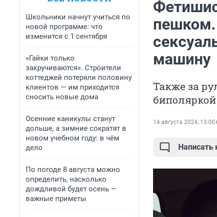
Фетишис
Школьники начнут учиться по
пешком.
новой программе: что
изменится с 1 сентября
сексуал
машину
«Гайки только
закручиваются». Строители
коттеджей потеряли половину
Также за ру
клиентов — им приходится
сносить новые дома
биполяркой
Осенние каникулы станут
14 августа 2024, 13:00
дольше, а зимние сократят в
новом учебном году: в чём
Написать
дело
По погоде 8 августа можно
определить, насколько
дождливой будет осень —
важные приметы