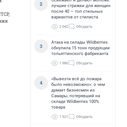
Освежают и делают моложе:
и
2
лучшие стрижки для женщин
после 40 — топ стильных
ТСР,
вариантов от стилиста
ния
2 042
Обсудить
Атака на склады Wildberries
3
обнулила 15 тонн продукции
тольяттинского фабриканта
1 980
Обсудить
«Вывезти всё до пожара
4
было невозможно»: о чем
думает бизнесмен из
Самары, потерявший на
складе Wildberries 100%
товара
1 521
Обсудить