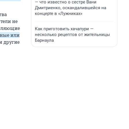
— что известно о сестре Вани
Дмитриенко, оскандалившейся на
концерте в «Лужниках»
тва
тели не
толяющие
Как приготовить хачапури —
несколько рецептов от жительницы
вные или
Барнаула
и другие
.