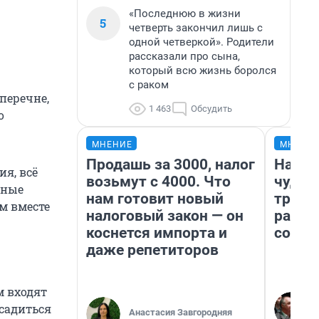
«Последнюю в жизни
5
четверть закончил лишь с
одной четверкой». Родители
рассказали про сына,
который всю жизнь боролся
с раком
перечне,
1 463
Обсудить
о
МНЕНИЕ
МНЕНИ
Продашь за 3000, налог
Насле
я, всё
возьмут с 4000. Что
чудом
ьные
нам готовит новый
транс
м вместе
налоговый закон — он
разне
коснется импорта и
совет
даже репетиторов
м входят
 садиться
Анастасия Завгородняя