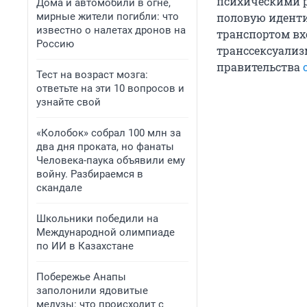
психическими р
Дома и автомобили в огне,
мирные жители погибли: что
половую идент
известно о налетах дронов на
транспортом вхо
Россию
транссексуализ
правительства
Тест на возраст мозга:
ответьте на эти 10 вопросов и
узнайте свой
«Колобок» собрал 100 млн за
два дня проката, но фанаты
Человека-паука объявили ему
войну. Разбираемся в
скандале
Школьники победили на
Международной олимпиаде
по ИИ в Казахстане
Побережье Анапы
заполонили ядовитые
медузы: что происходит с