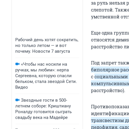
за руль нельзя
слепотой. Такж
умственной отс
Еще одна групп
относятся деме
Рабочий день хотят сократить,
но только летом — и вот
расстройство ли
почему. Новости 7 августа
Под запрет так
«Чтобы нас носили на
биполярное рас
ручках, мы любим»: нерпа
Сергеевна, которую спасли
с
социальными ф
бельком, стала звездой Сети.
компульсивным
Видео
расстройство).
Звездные гости в 500-
летнем соборе: Криштиану
Противопоказан
Роналду готовится сыграть
идентификации 
свадьбу века на Мадейре
трансвестизм д
педофилия, сад