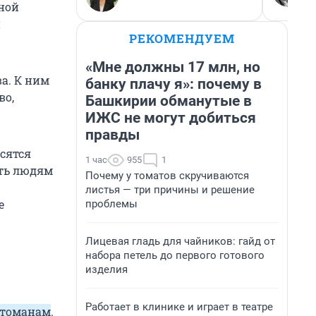
рной
и
РЕКОМЕНДУЕМ
«Мне должны 17 млн, но
а. К ним
банку плачу я»: почему в
во,
Башкирии обманутые в
ИЖС не могут добиться
правды
сятся
1 час
955
1
ить людям
Почему у томатов скручиваются
листья — три причины и решение
е
проблемы
Лицевая гладь для чайников: гайд от
набора петель до первого готового
изделия
Работает в клинике и играет в театре
птоманам
.