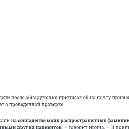
едели после обнаружения приписок ей на почту прише
т о проведенной проверке.
исали
на совпадение моих распространенных фамилии
анными других пациентов
,
— говорит Ирина. — В прин