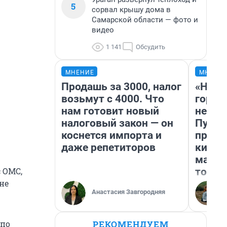
5
сорвал крышу дома в
Самарской области — фото и
видео
1 141
Обсудить
МНЕНИЕ
МНЕНИ
Продашь за 3000, налог
«Нет 
возьмут с 4000. Что
городо
нам готовит новый
недоф
налоговый закон — он
Путеш
коснется импорта и
проех
даже репетиторов
килом
машин
того
 ОМС,
не
Анастасия Завгородняя
РЕКОМЕНДУЕМ
 по