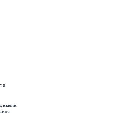
л и
, имени
ципе,