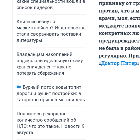
какие специальности вошли в
прививку от гр
список лидеров
против, что в 
врачи, мол, есл
Книги исчезнут с
медкарте появл
маркетплейсов? Издательства
конкретных люд
стали сворачивать поставки
предупреждает.
литературы
не была в райо
Владельцам накоплений
регулярно. При
подсказали идеальную схему
«
Доктор Питер
»
хранения денег — как не
потерять сбережения
Бурный поток воды топит
дороги и рушит постройки: в
Татарстан пришел мегаливень
Появилось рекордное
количество сообщений об
НЛО: что это такое. Новости 9
августа