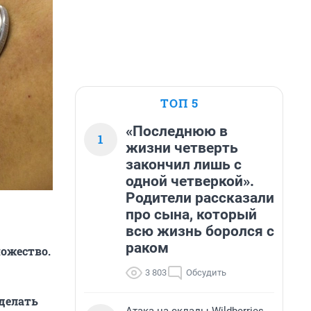
ТОП 5
«Последнюю в
1
жизни четверть
закончил лишь с
одной четверкой».
Родители рассказали
про сына, который
всю жизнь боролся с
раком
ожество.
3 803
Обсудить
сделать