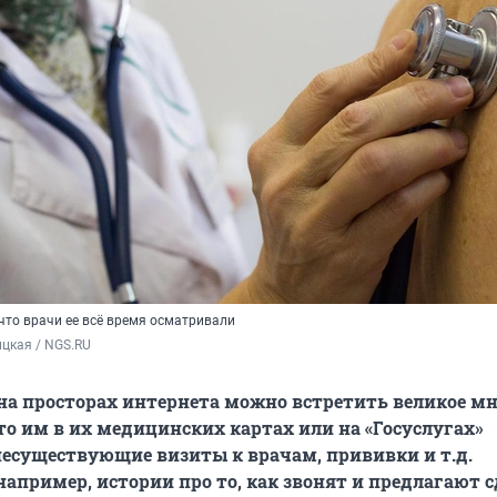
 что врачи ее всё время осматривали
цкая / NGS.RU
на просторах интернета можно встретить великое мн
о им в их медицинских картах или на «Госуслугах»
есуществующие визиты к врачам, прививки и т.д.
например, истории про то, как звонят и предлагают 