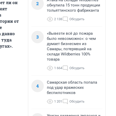
Атака на склады Wildberries
ет ли он
2
обнулила 15 тонн продукции
онят
тольяттинского фабриканта
в
2 138
Обсудить
стории от
е
а давно
«Вывезти всё до пожара
3
было невозможно»: о чем
т туда
думает бизнесмен из
угах».
Самары, потерявший на
складе Wildberries 100%
товара
1 664
Обсудить
Самарская область попала
4
под удар вражеских
беспилотников
1 201
Обсудить
Ураган развернул теплоход и