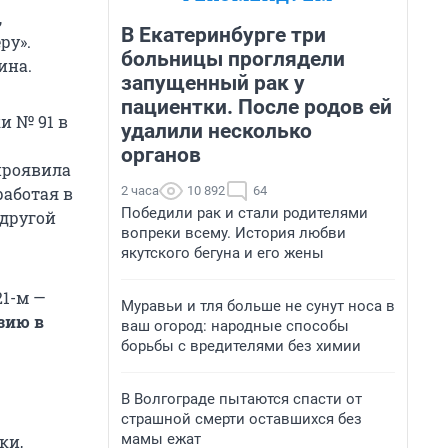
,
В Екатеринбурге три
ру».
больницы проглядели
ина.
запущенный рак у
пациентки. После родов ей
и № 91 в
удалили несколько
органов
проявила
2 часа
10 892
64
работая в
Победили рак и стали родителями
 другой
вопреки всему. История любви
якутского бегуна и его жены
21-м —
Муравьи и тля больше не сунут носа в
зию в
ваш огород: народные способы
борьбы с вредителями без химии
В Волгограде пытаются спасти от
страшной смерти оставшихся без
мамы ежат
ки,