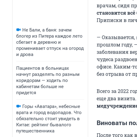
врачам, сидя п
становится всё
Приписки в лич
Не Бали, а баня: зачем
блогер из Питера каждое лето
— Оказывается,
сбегает в деревню и
прошлом году, 
променивает отпуск на огород
заболевания ве
и дрова
чудеса раздвое
офисе. Каким-то
Пациентов в больницах
без отрыва от 
начнут разделять по разным
коридорам — ходить по
кабинетам больше не
Всего за 2022 
придется
еще два визита
медучреждение
Горы «Аватара», небесные
врата и город водопадов. Что
обязательно стоит увидеть в
Виноваты по
Китае: рейтинг бывалого
путешественника
После того как