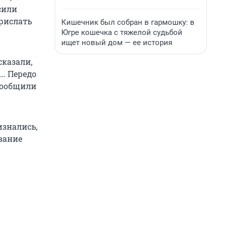
сили
прислать
Кишечник был собран в гармошку: в
Югре кошечка с тяжелой судьбой
ищет новый дом — ее история
сказали,
… Передо
сообщили
изнались,
вание