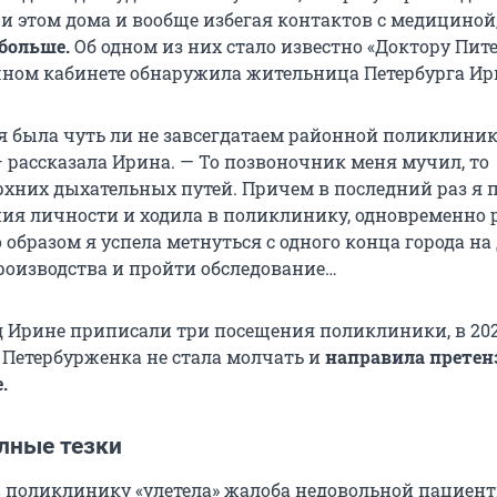
ри этом дома и вообще избегая контактов с медициной
 больше.
Об одном из них стало известно «Доктору Пите
ном кабинете обнаружила жительница Петербурга Ир
 я была чуть ли не завсегдатаем районной поликлиник
— рассказала Ирина. — То позвоночник меня мучил, то
рхних дыхательных путей. Причем в последний раз я 
ния личности и ходила в поликлинику, одновременно 
 образом я успела метнуться с одного конца города на
производства и пройти обследование…
год Ирине приписали три посещения поликлиники, в 20
. Петербурженка не стала молчать и
направила претен
.
лные тезки
 в поликлинику «улетела» жалоба недовольной пациент