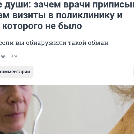
 души: зачем врачи припис
ам визиты в поликлинику и
 которого не было
 если вы обнаружили такой обман
0
1 874
 комментарий