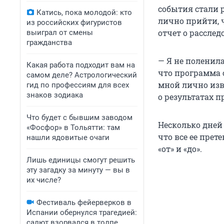
события стали 
Катись, пока молодой: кто
лично прийти, 
из российских фигуристов
отчет о рассле
выиграл от смены
гражданства
— Я не поленила
Какая работа подходит вам на
что программа 
самом деле? Астрологический
мной лично изв
гид по профессиям для всех
знаков зодиака
о результатах п
Что будет с бывшим заводом
Несколько дней
«Фосфор» в Тольятти: там
что все ее пре
нашли ядовитые очаги
«от» и «до».
Лишь единицы смогут решить
эту загадку за минуту — вы в
их числе?
Фестиваль фейерверков в
Испании обернулся трагедией:
салют взорвался в толпе