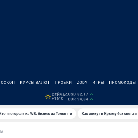
РОСКОП
КУРСЫ ВАЛЮТ
ПРОБКИ
ZODY
ИГРЫ
ПРОМОКОДЫ
USD 82,17
СЕЙЧАС
+16°C
EUR 94,84
Кто «погорел» на WB: бизнес из Тольятти
Как живут в Крыму без света и
МА