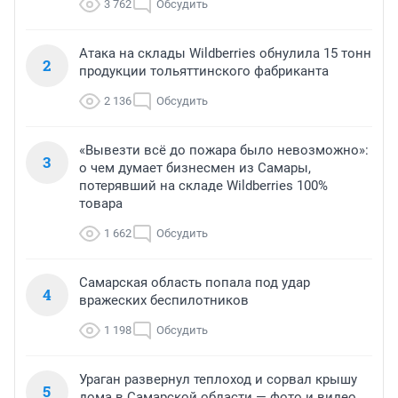
3 762
Обсудить
Атака на склады Wildberries обнулила 15 тонн
2
продукции тольяттинского фабриканта
2 136
Обсудить
«Вывезти всё до пожара было невозможно»:
3
о чем думает бизнесмен из Самары,
потерявший на складе Wildberries 100%
товара
1 662
Обсудить
Самарская область попала под удар
4
вражеских беспилотников
1 198
Обсудить
Ураган развернул теплоход и сорвал крышу
5
дома в Самарской области — фото и видео