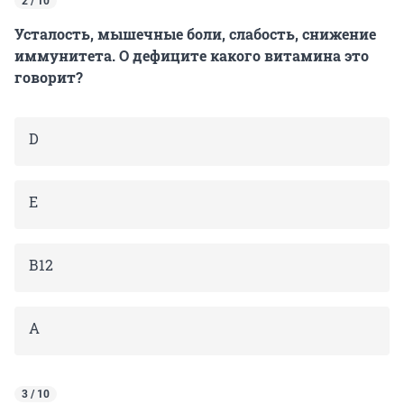
2 / 10
Усталость, мышечные боли, слабость, снижение
иммунитета. О дефиците какого витамина это
говорит?
D
Е
В12
А
3 / 10