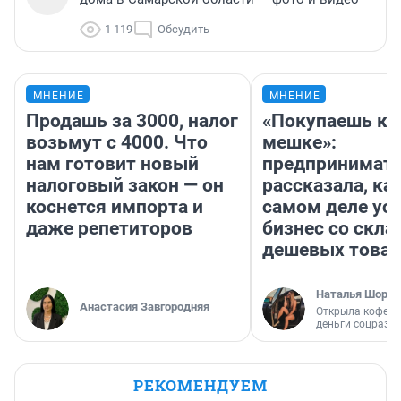
1 119
Обсудить
МНЕНИЕ
МНЕНИЕ
Продашь за 3000, налог
«Покупаешь ко
возьмут с 4000. Что
мешке»:
нам готовит новый
предпринимат
налоговый закон — он
рассказала, как
коснется импорта и
самом деле ус
даже репетиторов
бизнес со скл
дешевых това
Наталья Шорох
Анастасия Завгородняя
Открыла кофейн
деньги соцразв
РЕКОМЕНДУЕМ