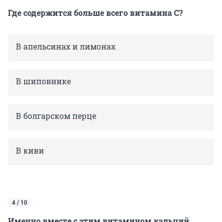
Где содержится больше всего витамина С?
В апельсинах и лимонах
В шиповнике
В болгарском перце
В киви
4 / 10
Именно вместе с этим витамином кальций