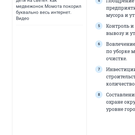
Поощрение 
дети на свете»: как
медвежонок Момота покорил
предприяти
буквально весь интернет.
мусора и у
Видео
Контроль и
вывозу и у
Вовлечение
по уборке 
очистке.
Инвестиции
строительст
количество
Составлени
охране окр
уровне горо