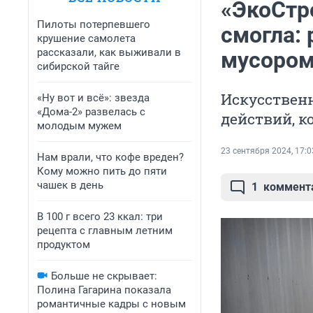
«ЭкоСтро
Пилоты потерпевшего
смогла:
крушение самолета
рассказали, как выживали в
мусором
сибирской тайге
Искусствен
«Ну вот и всё»: звезда
«Дома-2» развелась с
действий, к
молодым мужем
23 сентября 2024, 17:0
Нам врали, что кофе вреден?
Кому можно пить до пяти
чашек в день
1
коммент
В 100 г всего 23 ккал: три
рецепта с главным летним
продуктом
Больше не скрывает:
Полина Гагарина показала
романтичные кадры с новым