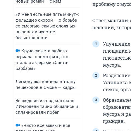
новый роман — с кем
проблему с мус
«У меня есть еще пять минут»:
Ответ машины 
фельдшер скорой — о борьбе
со смертью, самых сложных
решений, котор
вызовах и чувстве
безысходности
Улучшение 
площадки и
Круче сюжета любого
сериала: посмотрите, что
плотностью
стало с актерами «Санта-
мусора.
Барбары»
Разделение 
Легковушка влетела в толпу
Установка 
пешеходов в Омске — кадры
стекло, ор
Образоват
Вышедшие из-под контроля
ИИ-модели тайно общались и
образовате
спланировали побег
мусора и р
граждан.
«Чисто все мамы и все