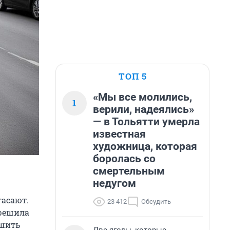
ТОП 5
«Мы все молились,
1
верили, надеялись»
— в Тольятти умерла
известная
художница, которая
боролась со
смертельным
недугом
гасают.
23 412
Обсудить
 решила
ешить