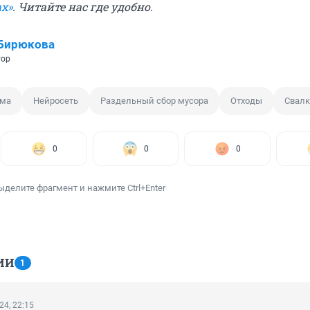
х»
. Читайте нас где удобно.
 Бирюкова
тор
ема
Нейросеть
Раздельный сбор мусора
Отходы
Свалк
0
0
0
ыделите фрагмент и нажмите Ctrl+Enter
ИИ
1
24, 22:15