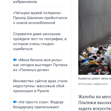
избранником
«Четырех мужей потеряла»:
Прохор Шаляпин проболтался
о новой возлюбленной
Справится даже школьник:
пройдите тест по географии, в
котором очень стыдно
ошибиться
«Меня бесила моя роль»:
как сегодня выглядит Пуговка
из «Папиных дочек»
Кажется, робот легко 
Множество сайтов враз стали
Источник: 
нейросеть 
недоступны: массовый сбой
произошел в Рунете
Жалобы на мус
«Не просто слух»: Федору
Платежи высоки
Бондарчуку приписывают
задать искусст