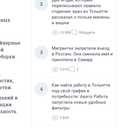
Две ягоды, которые
2
переписывают правила
старения: врач из Тольятти
рассказал о пользе малины
жных
и вишни
13 008
Обсудить
ейнерные
Мигрантке запретили въезд
ой
3
в Россию. Она сменила имя и
уборки
прилетела в Самару
3 915
2
.
астик,
Как найти работу в Тольятти
отки.
4
под свой график и
потребности: Авито Работа
паний и
запустила новые удобные
зации
фильтры
льность
2 624