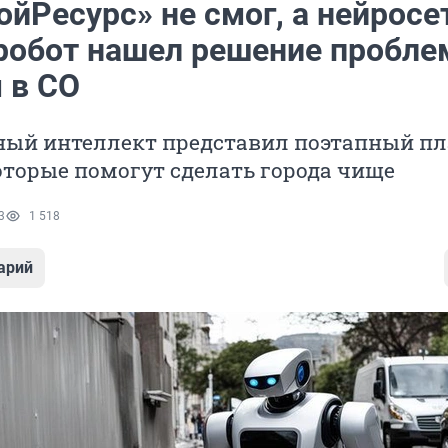
йРесурс» не смог, а нейросе
 робот нашел решение пробле
 в СО
ный интеллект представил поэтапный п
оторые помогут сделать города чище
3
1 518
арий