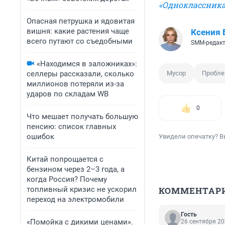
«Одноклассника
Опасная петрушка и ядовитая
вишня: какие растения чаще
Ксения
всего путают со съедобными
SMM-редак
«Находимся в заложниках»:
селлеры рассказали, сколько
Мусор
Пробл
миллионов потеряли из-за
ударов по складам WB
0
Что мешает получать большую
пенсию: список главных
ошибок
Увидели опечатку? В
Китай попрощается с
бензином через 2–3 года, а
когда Россия? Почему
топливный кризис не ускорил
КОММЕНТАР
переход на электромобили
Гость
«Помойка с дикими ценами».
26 сентября 20