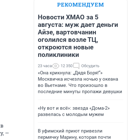
РЕКОМЕНДУЕМ
Новости ХМАО за 5
августа: муж дает деньги
Айзе, вартовчанин
оголился возле ТЦ,
откроются новые
поликлиники
23 часа
12 350
Обсудить
«Она крикнула: „Дядя Боря!“»
Москвичка исчезла ночью у океана
во Вьетнаме. Что произошло в
последние минуты пропажи девушки
«Ну вот и всё»: звезда «Дома-2»
развелась с молодым мужем
 в
В уфимский приют привезли
у, —
пермячку Марину, которая почти