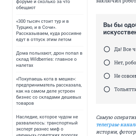
заключил робот
форуме и сколько за что
обещают
«300 тысяч стоит тур и в
Вы бы одо
Турцию, и в Сочи».
искусстве
Рассказываем, куда россияне
едут в отпуск этим летом
Да! Все 
Дома полыхают, дрон попал в
склад Wildberries: главное о
Нет, роб
налетах
Не совсе
«Покупаешь кота в мешке»:
предприниматель рассказала,
Тольятт
как на самом деле устроен
бизнес со складами дешевых
товаров
Самую операти
Наследие, которое чудом не
развалилось: транспортный
телеграм-канал
эксперт разнес миф о
истории, фотогр
«вечных» советских дорогах