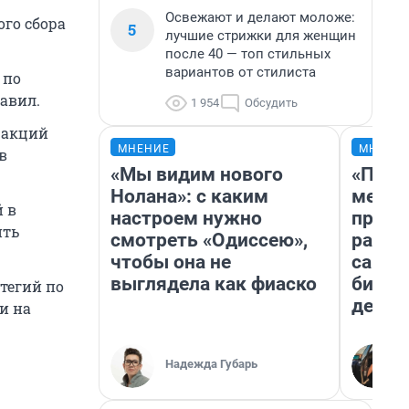
Освежают и делают моложе:
го сбора
5
лучшие стрижки для женщин
после 40 — топ стильных
вариантов от стилиста
 по
авил.
1 954
Обсудить
 акций
МНЕНИЕ
МНЕНИ
в
«Мы видим нового
«Поку
Нолана»: с каким
мешке
 в
настроем нужно
предп
ить
смотреть «Одиссею»,
расска
чтобы она не
самом
выглядела как фиаско
бизне
тегий по
дешев
и на
Надежда Губарь