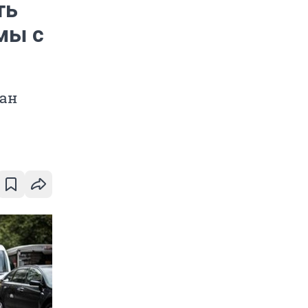
ть
мы с
лан