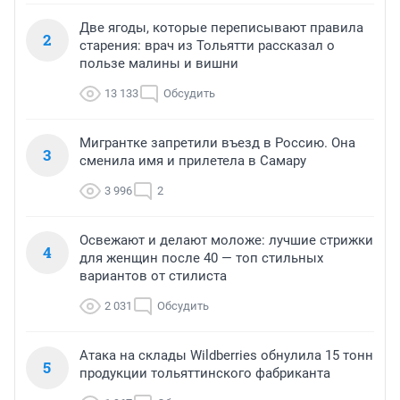
Две ягоды, которые переписывают правила
2
старения: врач из Тольятти рассказал о
пользе малины и вишни
13 133
Обсудить
Мигрантке запретили въезд в Россию. Она
3
сменила имя и прилетела в Самару
3 996
2
Освежают и делают моложе: лучшие стрижки
4
для женщин после 40 — топ стильных
вариантов от стилиста
2 031
Обсудить
Атака на склады Wildberries обнулила 15 тонн
5
продукции тольяттинского фабриканта