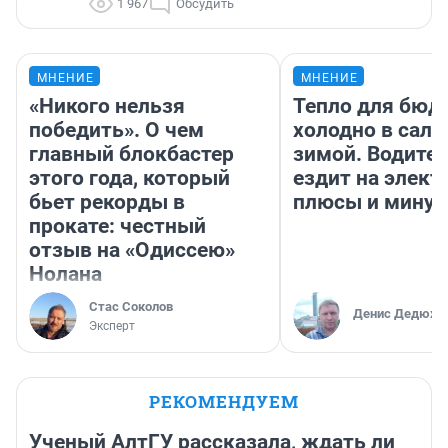
1 967
Обсудить
МНЕНИЕ
МНЕНИЕ
«Никого нельзя
Тепло для бюд
победить». О чем
холодно в сало
главный блокбастер
зимой. Водител
этого года, который
ездит на элект
бьет рекорды в
плюсы и мину
прокате: честный
отзыв на «Одиссею»
Нолана
Стас Соколов
Денис Дедюхи
Эксперт
РЕКОМЕНДУЕМ
Ученый АлтГУ рассказала, ждать ли