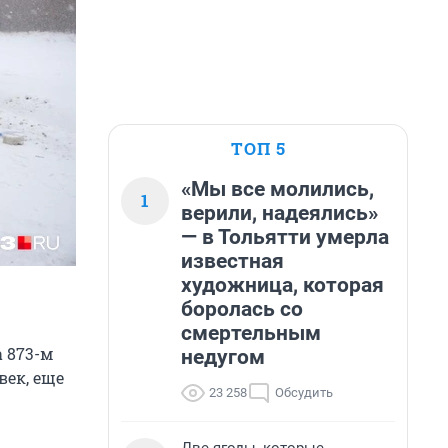
ТОП 5
«Мы все молились,
1
верили, надеялись»
— в Тольятти умерла
известная
художница, которая
боролась со
смертельным
 873-м
недугом
век, еще
23 258
Обсудить