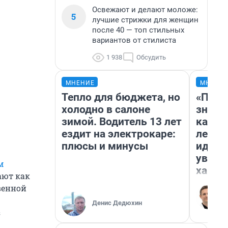
Освежают и делают моложе:
5
лучшие стрижки для женщин
после 40 — топ стильных
вариантов от стилиста
1 938
Обсудить
МНЕНИЕ
МНЕНИ
Тепло для бюджета, но
«Пост
холодно в салоне
значит
зимой. Водитель 13 лет
карди
ездит на электрокаре:
летни
плюсы и минусы
идею 
уволь
м
хамст
ают как
венной
Денис Дедюхин
з