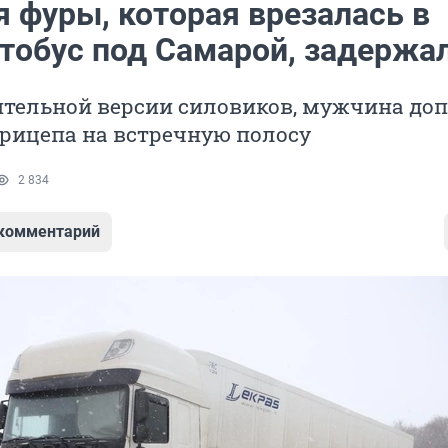
я фуры, которая врезалась в
тобус под Самарой, задержа
ительной версии силовиков, мужчина до
рицепа на встречную полосу
2 834
 комментарий