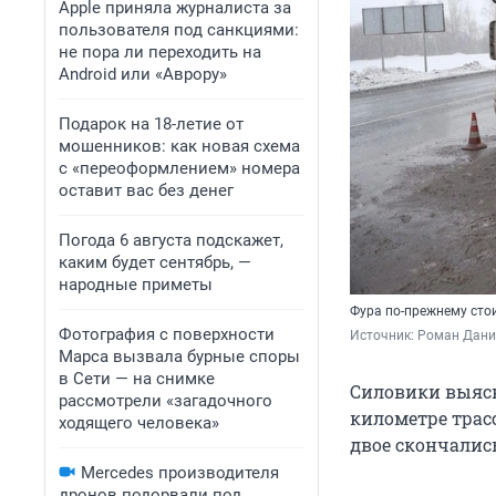
Apple приняла журналиста за
пользователя под санкциями:
не пора ли переходить на
Android или «Аврору»
Подарок на 18-летие от
мошенников: как новая схема
с «переоформлением» номера
оставит вас без денег
Погода 6 августа подскажет,
каким будет сентябрь, —
народные приметы
Фура по-прежнему стои
Фотография с поверхности
Источник: 
Роман Дани
Марса вызвала бурные споры
в Сети — на снимке
Силовики выясн
рассмотрели «загадочного
километре трасс
ходящего человека»
двое скончалис
Mercedes производителя
дронов подорвали под