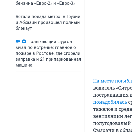
бензина «Евро-2» и «Евро-3»
Встали поезда метро: в Грузии
и Абхазии произошел полный
блэкаут
Полыхающий фургон
мчал по встречке: главное о
пожаре в Ростове, где сгорели
заправка и 21 припаркованная
машина
На месте погиб
водитель «Ситро
пострадавших д
понадобилась
с
тяжелое и сред
вентиляции лег
полугодовалый р
Сызрани в обла