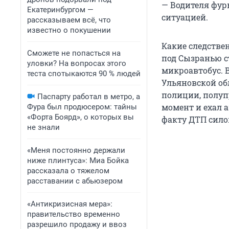
— Водителя фур
Екатеринбургом —
ситуацией.
рассказываем всё, что
известно о покушении
Какие следствен
Сможете не попасться на
под Сызранью с
уловки? На вопросах этого
микроавтобус. 
теста спотыкаются 90 % людей
Ульяновской об
полиции, полу
Паспарту работал в метро, а
момент и ехал 
Фура был продюсером: тайны
«Форта Боярд», о которых вы
факту ДТП сил
не знали
«Меня постоянно держали
ниже плинтуса»: Миа Бойка
рассказала о тяжелом
расставании с абьюзером
«Антикризисная мера»:
правительство временно
разрешило продажу и ввоз