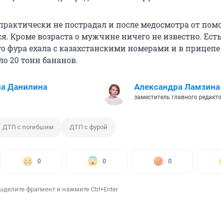
практически не пострадал и после медосмотра от по
я. Кроме возраста о мужчине ничего не известно. Ест
о фура ехала с казахстанскими номерами и в прицепе
о 20 тонн бананов.
а Данилина
Александра Ламзина
заместитель главного редакто
ДТП с погибшим
ДТП с фурой
0
0
0
ыделите фрагмент и нажмите Ctrl+Enter