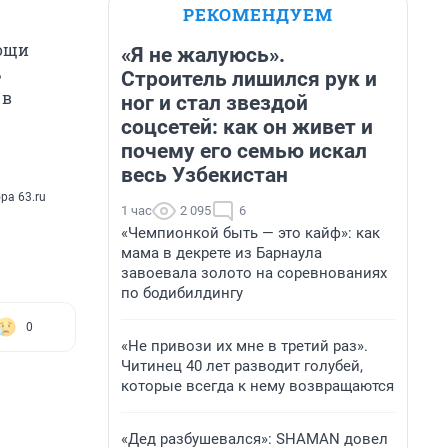
РЕКОМЕНДУЕМ
мощи
«Я не жалуюсь».
ь
Строитель лишился рук и
 в
ног и стал звездой
соцсетей: как он живет и
почему его семью искал
весь Узбекистан
ра 63.ru
1 час
2 095
6
«Чемпионкой быть — это кайф»: как
мама в декрете из Барнаула
завоевала золото на соревнованиях
по бодибилдингу
0
«Не привози их мне в третий раз».
Читинец 40 лет разводит голубей,
которые всегда к нему возвращаются
«Дед разбушевался»: SHAMAN довел