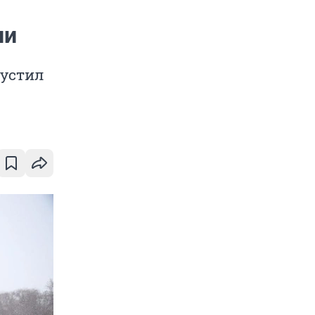
ли
пустил