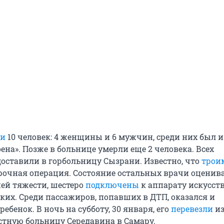
ли
10 человек: 4 женщины и 6 мужчин, среди них был и
ена». Позже в больнице умерли еще 2 человека. Всех
оставили в горбольницу Сызрани. Известно, что
трои
рочная операция. Состояние остальных врачи оценив
ней тяжести, шестеро
подключены
к аппарату искусст
ких. Среди пассажиров, попавших в ДТП, оказался и
ебенок. В ночь на субботу, 30 января, его
перевезли
и
стную больницу Середавина в Самару.