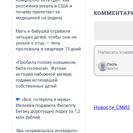
комфортно хоть где»: как
россиянка уехала в США и
почему прилетает за
КОММЕНТАР
медициной на родину
Мать и бабушка отравили
четырех детей, чтобы они не
уехали к отцу, — тела
пролежали в квартире 13 дней
«Пробила голову ковшиком,
Гость
била поленом». Жуткая
Войти
история набожной матери,
годами истязавшей
собственных детей
«Всё, потеряла я мужа»:
Ивлеева подарила Филиппу
Новости СМИ2
Бегаку дорогущую лодку за 1,2
млн рублей
Эра «нормальных иномарок»