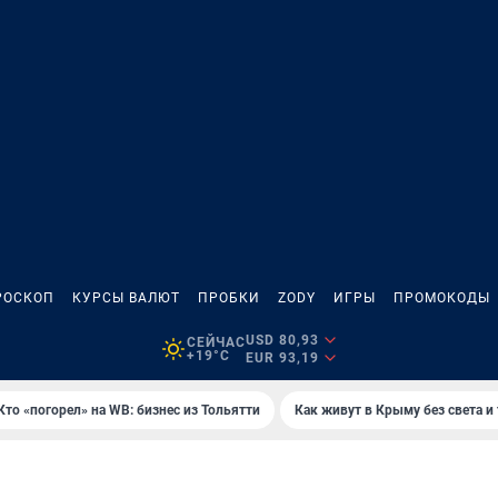
РОСКОП
КУРСЫ ВАЛЮТ
ПРОБКИ
ZODY
ИГРЫ
ПРОМОКОДЫ
USD 80,93
СЕЙЧАС
+19°C
EUR 93,19
Кто «погорел» на WB: бизнес из Тольятти
Как живут в Крыму без света и