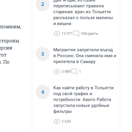
Две ягоды, которые
2
переписывают правила
старения: врач из Тольятти
рассказал о пользе малины
и вишни
Напомним,
12 971
Обсудить
 стороны
ерсии
Мигрантке запретили въезд
3
тот
в Россию. Она сменила имя и
. По
прилетела в Самару
3 889
1
Как найти работу в Тольятти
4
под свой график и
потребности: Авито Работа
запустила новые удобные
фильтры
2 620