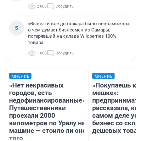
2 086
Обсудить
«Вывезти всё до пожара было невозможно»:
5
о чем думает бизнесмен из Самары,
потерявший на складе Wildberries 100%
товара
1 605
Обсудить
МНЕНИЕ
МНЕНИЕ
«Нет некрасивых
«Покупаешь ко
городов, есть
мешке»:
недофинансированные».
предпринимат
Путешественники
рассказала, как
проехали 2000
самом деле ус
километров по Уралу на
бизнес со скл
машине — стоило ли оно
дешевых това
того