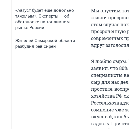
Мы опустим тот
«Август будет еще довольно
тяжелым». Эксперты — об
жизни просроче
обстановке на топливном
этом случае пок
рынке России
просроченную ры
современных пр
Жителей Самарской области
вдруг заголоси
разбудил рев сирен
Я люблю сыры. Н
заявил, что 80
специалисты ве
сыр для нас дел
простите, воспр
хозяйства РФ ск
Россельхознадз
сомнение уже за
вкусный, как б
гадость. При эт