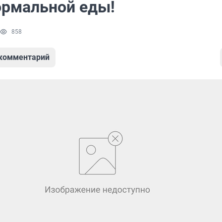
ормальной еды!
858
 комментарий