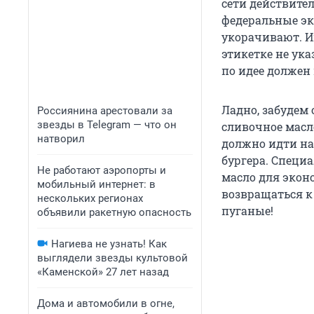
сети действител
федеральные эк
укорачивают. И
этикетке не ук
по идее должен 
Ладно, забудем 
Россиянина арестовали за
звезды в Telegram — что он
сливочное масло
натворил
должно идти на
бургера. Специ
Не работают аэропорты и
масло для эконо
мобильный интернет: в
возвращаться к
нескольких регионах
пуганые!
объявили ракетную опасность
Нагиева не узнать! Как
выглядели звезды культовой
«Каменской» 27 лет назад
Дома и автомобили в огне,