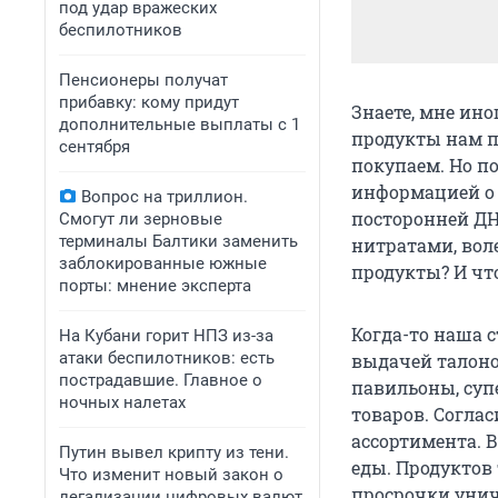
под удар вражеских
беспилотников
Пенсионеры получат
прибавку: кому придут
Знаете, мне ино
дополнительные выплаты с 1
продукты нам п
сентября
покупаем. Но п
информацией о 
Вопрос на триллион.
посторонней ДН
Смогут ли зерновые
терминалы Балтики заменить
нитратами, вол
заблокированные южные
продукты? И что
порты: мнение эксперта
Когда-то наша 
На Кубани горит НПЗ из-за
атаки беспилотников: есть
выдачей талоно
пострадавшие. Главное о
павильоны, суп
ночных налетах
товаров. Соглас
ассортимента. В
Путин вывел крипту из тени.
еды. Продуктов 
Что изменит новый закон о
просрочки унич
легализации цифровых валют