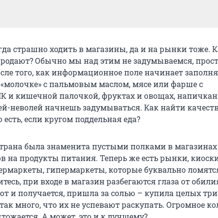
гда страшно ходить в магазины, да и на рынки тоже. 
родают? Обычно мы над этим не задумываемся, прос
осле того, как информационное поле начинает заполн
«молочке» с пальмовым маслом, мясе или фарше с
К и кишечной палочкой, фруктах и овощах, напичка
ей-неволей начнешь задумываться. Как найти качест
 есть, если кругом поддельная еда?
страна была знаменита пустыми полками в магазинах
в на продукты питания. Теперь же есть рынки, киоски
ермаркеты, гипермаркеты, которые буквально ломятс
итесь, при входе в магазин разбегаются глаза от обили
от и получается, пришла за солью – купила целых три
так много, что их не успевают раскупать. Огромное к
тожается. А может, это и к лучшему?