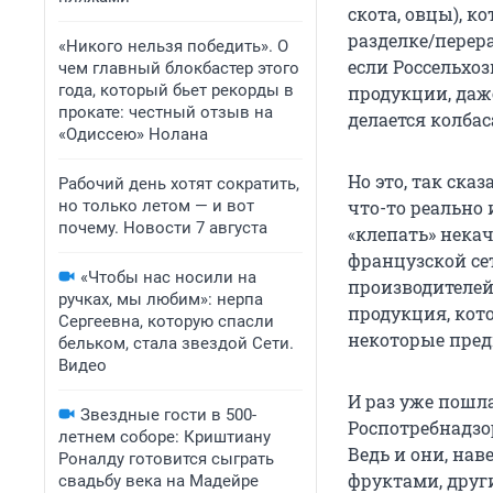
скота, овцы), к
разделке/перера
«Никого нельзя победить». О
если Россельхо
чем главный блокбастер этого
года, который бьет рекорды в
продукции, даже
прокате: честный отзыв на
делается колбас
«Одиссею» Нолана
Но это, так ска
Рабочий день хотят сократить,
но только летом — и вот
что-то реально
почему. Новости 7 августа
«клепать» некач
французской сет
«Чтобы нас носили на
производителей
ручках, мы любим»: нерпа
продукция, кото
Сергеевна, которую спасли
некоторые пред
бельком, стала звездой Сети.
Видео
И раз уже пошла
Звездные гости в 500-
Роспотребнадзо
летнем соборе: Криштиану
Ведь и они, на
Роналду готовится сыграть
фруктами, друг
свадьбу века на Мадейре