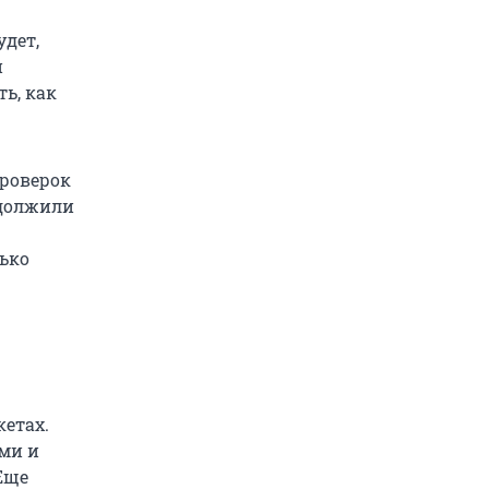
удет,
й
ть, как
проверок
одолжили
лько
кетах.
ми и
Еще