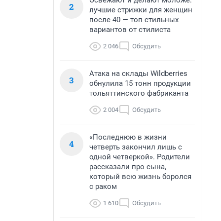
Освежают и делают моложе:
2
лучшие стрижки для женщин
после 40 — топ стильных
вариантов от стилиста
2 046
Обсудить
Атака на склады Wildberries
3
обнулила 15 тонн продукции
тольяттинского фабриканта
2 004
Обсудить
«Последнюю в жизни
4
четверть закончил лишь с
одной четверкой». Родители
рассказали про сына,
который всю жизнь боролся
с раком
1 610
Обсудить