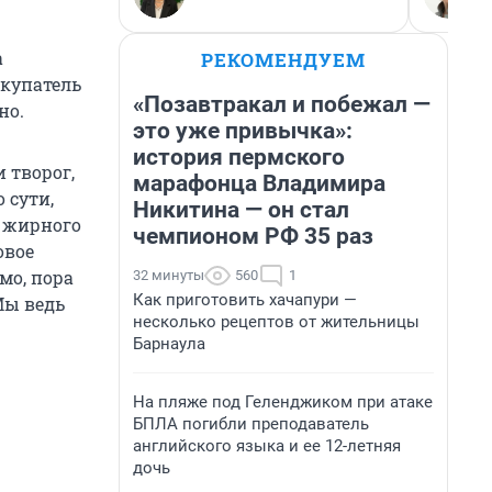
а
РЕКОМЕНДУЕМ
окупатель
«Позавтракал и побежал —
но.
это уже привычка»:
история пермского
 творог,
марафонца Владимира
 сути,
Никитина — он стал
е жирного
чемпионом РФ 35 раз
овое
мо, пора
32 минуты
560
1
Как приготовить хачапури —
Мы ведь
несколько рецептов от жительницы
Барнаула
На пляже под Геленджиком при атаке
БПЛА погибли преподаватель
английского языка и ее 12-летняя
дочь