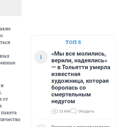
Какие
то
ТОП 5
яться
«Мы все молились,
нных
1
верили, надеялись»
венные
— в Тольятти умерла
известная
художница, которая
 и
боролась со
,
смертельным
я от
недугом
я
23 604
Обсудить
 пакета
оличество