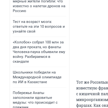
мирные жители погибли: что
известно о налетах дронов на
Россию
Тест на возраст мозга:
ответьте на эти 10 вопросов и
узнайте свой
«Колобок» собрал 100 млн за
два дня проката, но фанаты
Человека-паука объявили ему
войну. Разбираемся в
скандале
Школьники победили на
Международной олимпиаде
Тот же Россель
по ИИ в Казахстане
известную фран
Побережье Анапы
с кишечной па
заполонили ядовитые
микроорганизмов
медузы: что происходит с
фаршах. Как ока
пляжами