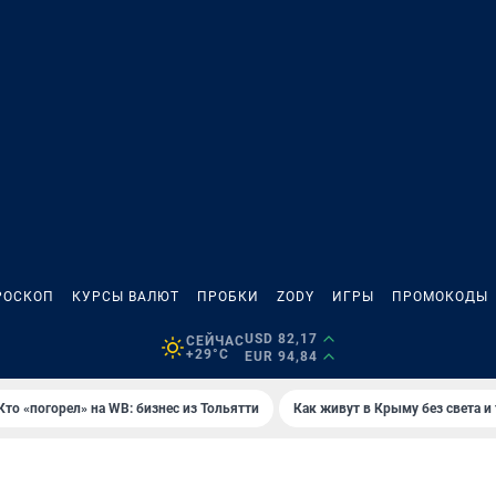
РОСКОП
КУРСЫ ВАЛЮТ
ПРОБКИ
ZODY
ИГРЫ
ПРОМОКОДЫ
USD 82,17
СЕЙЧАС
+29°C
EUR 94,84
Кто «погорел» на WB: бизнес из Тольятти
Как живут в Крыму без света и