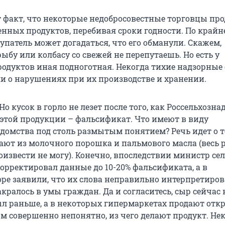
 факт, что некоторые недобросовестные торговцы пр
нных продуктов, перебивая сроки годности. По крайне
упатель может догадаться, что его обманули. Скажем,
бу или колбасу со свежей не перепутаешь. Но есть у
одуктов иная подноготная. Некогда тихие надзорные
ли о нарушениях при их производстве и хранении.
о кусок в горло не лезет после того, как Россельхозна
% этой продукции – фальсификат. Что имеют в виду
домства под столь размытым понятием? Речь идет о т
ают из молочного порошка и пальмового масла (весь р
оизвести не могу). Конечно, впоследствии министр се
орректировал данные до 10-20% фальсификата, а в
оре заявили, что их слова неправильно интерпретиров
кралось в умы граждан. Да и согласитесь, сыр сейчас 
ыл раньше, а в некоторых гипермаркетах продают от
ом совершенно непонятно, из чего делают продукт. Не