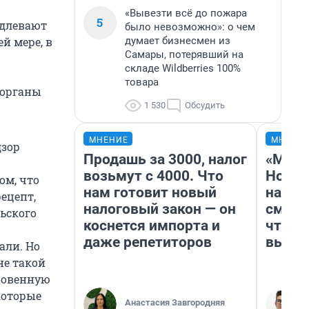
«Вывезти всё до пожара
5
одлевают
было невозможно»: о чем
думает бизнесмен из
й мере, в
Самары, потерявший на
складе Wildberries 100%
товара
 органы
1 530
Обсудить
МНЕНИЕ
МНЕНИ
дзор
Продашь за 3000, налог
«Мы в
возьмут с 4000. Что
Нолан
ом, что
нам готовит новый
настр
ецепт,
налоговый закон — он
смотр
льского
коснется импорта и
чтобы
даже репетиторов
выгля
али. Но
не такой
кровенную
которые
Анастасия Завгородняя