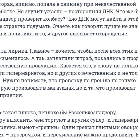
оторая, видимо, попала в свинину при некачественной
ботке. Но звучит ужасно – посторонняя ДНК. Что же б
знадзор проверит колбасу? Чью ДНК могут найти в это
 страшно подумать. Знаете, как говорят: лучше не зна
а и политика, и то, и другое вызывает отвращение.
зать, лирика. Главное – хочется, чтобы после всех этих 
 изменилось. А так, заплатили штраф, покаялись и пр
ественную продукцию. Касается это, к слову, не только
и гипермаркетов, но и других отечественных и не то
. Нужно понимать, что проверку не прошла не только
рую производят в магазинах, но и та, что производят
приятия.
 такая пляска, неплохо бы Россельхознадзору,
ру выяснить, чем торгуют в других супер- и гипермар
верняка, имеют «грешки». Одни грешат гнилыми овоща
ие – просрочкой, и перечисление можно продолжить. 